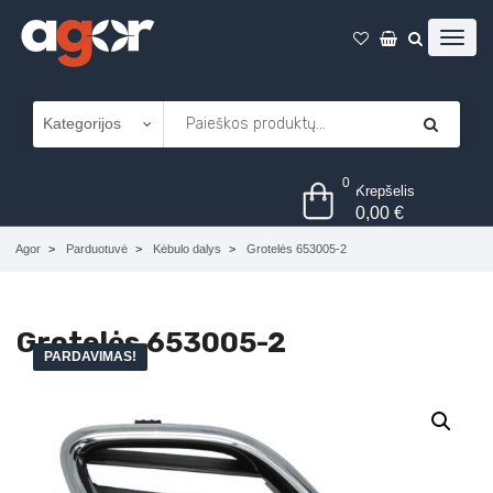
0
Krepšelis
0,00
€
Agor
Parduotuvė
Kėbulo dalys
Grotelės 653005-2
Grotelės 653005-2
PARDAVIMAS!