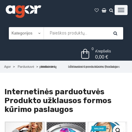
0
Krepšelis
0,00
€
Agor
Parduotuvė
Internetinių parduotuvių priedai
Internetinės parduotuvės Produkto užklausos formos kūrimo paslaugos
Internetinės parduotuvės
Produkto užklausos formos
kūrimo paslaugos