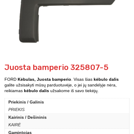
Juosta bamperio 325807-5
FORD
Kėbulas, Juosta bamperio
. Visas šias
kėbulo dalis
galite užsisakyti mūsų parduotuvėje, o jei jų sandėlyje nėra,
reikiamas
kėbulo dalis
užsakome iš savo tiekėjų.
Priekinis / Galinis
PRIEKIS
Kairinis / Dešininis
KAIRĖ
Gamintojas