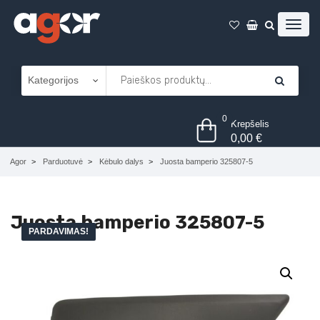
0
Krepšelis
0,00
€
Agor
Parduotuvė
Kėbulo dalys
Juosta bamperio 325807-5
Juosta bamperio 325807-5
PARDAVIMAS!