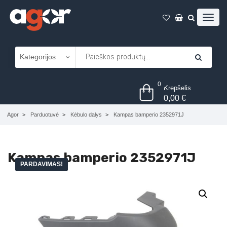
0
Krepšelis
0,00
€
Agor
Parduotuvė
Kėbulo dalys
Kampas bamperio 2352971J
Kampas bamperio 2352971J
PARDAVIMAS!