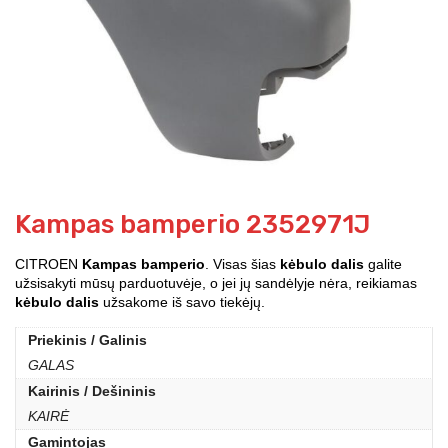
Kampas bamperio 2352971J
CITROEN
Kampas bamperio
. Visas šias
kėbulo dalis
galite
užsisakyti mūsų parduotuvėje, o jei jų sandėlyje nėra, reikiamas
kėbulo dalis
užsakome iš savo tiekėjų.
Priekinis / Galinis
GALAS
Kairinis / Dešininis
KAIRĖ
Gamintojas