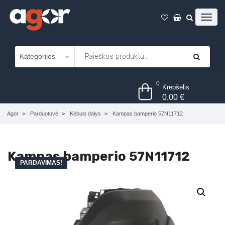
0
Krepšelis
0,00
€
Agor
Parduotuvė
Kėbulo dalys
Kampas bamperio 57N11712
Kampas bamperio 57N11712
PARDAVIMAS!