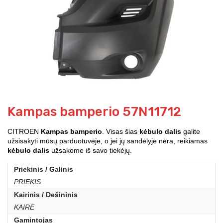
Kampas bamperio 57N11712
CITROEN
Kampas bamperio
. Visas šias
kėbulo dalis
galite
užsisakyti mūsų parduotuvėje, o jei jų sandėlyje nėra, reikiamas
kėbulo dalis
užsakome iš savo tiekėjų.
Priekinis / Galinis
PRIEKIS
Kairinis / Dešininis
KAIRĖ
Gamintojas