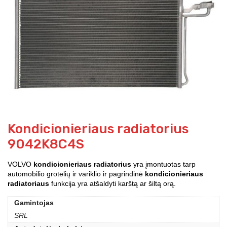
Kondicionieriaus radiatorius
9042K8C4S
VOLVO
kondicionieriaus radiatorius
yra įmontuotas tarp
automobilio grotelių ir variklio ir pagrindinė
kondicionieriaus
radiatoriaus
funkcija yra atšaldyti karštą ar šiltą orą.
Gamintojas
SRL