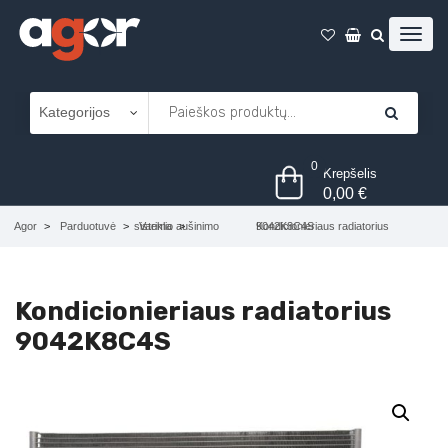
0
Krepšelis
0,00
€
Agor
Parduotuvė
Variklio aušinimo sistema
Kondicionieriaus radiatorius 9042K8C4S
Kondicionieriaus radiatorius
9042K8C4S