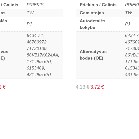
 / Galinis
PRIEKIS
Priekinis / Galinis
PRIEK
jas
TW
Gamintojas
TW
lės
Autodetalės
PJ
PJ
kokybė
6434 74,
6434 7
46760972,
46760
71730139,
71730
yvus
Alternatyvus
86VB17K624AA,
86VB1
OE)
kodas (OE)
171.955.651,
171.95
6153469,
615346
431.955.651
431.95
2
€
4,13
€
3,72
€