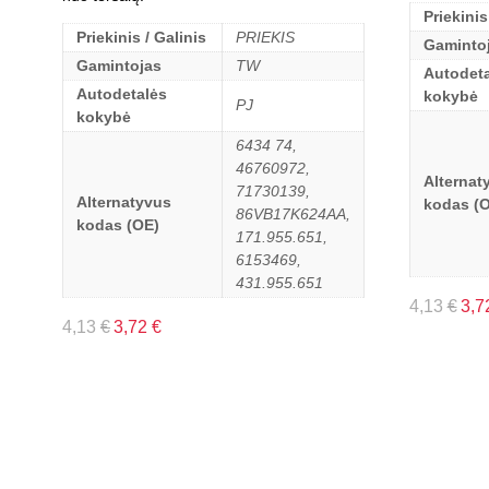
Priekinis
Priekinis / Galinis
PRIEKIS
Gaminto
Gamintojas
TW
Autodeta
Autodetalės
kokybė
PJ
kokybė
6434 74,
46760972,
Alternat
71730139,
Alternatyvus
kodas (
86VB17K624AA,
kodas (OE)
171.955.651,
6153469,
431.955.651
4,13
€
3,7
4,13
€
3,72
€