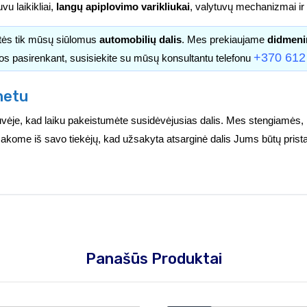
uvu laikikliai,
langų apiplovimo varikliukai
, valytuvų mechanizmai ir k
itės tik mūsų siūlomus
automobilių dalis
. Mes prekiaujame
didmeni
+370 612
os pasirenkant, susisiekite su mūsų konsultantu telefonu
netu
vėje, kad laiku pakeistumėte susidėvėjusias dalis. Mes stengiamės, 
užsakome iš savo tiekėjų, kad užsakyta atsarginė dalis Jums būtų prist
Panašūs Produktai