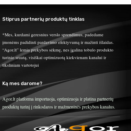
Stiprus partnerių produktų tinklas
*Mes, kurdami geresnius verslo sprendimus, padedame
įmonėms padidinti pardavimo efektyvumą ir mažinti išlaidas.
“Agor.lt” lemia prekybos sėkmę, nes įgalina tobulo produkto
turinio srautą, visiškai optimizuotą kiekvienam kanalui ir
tiksliniam vartotojui
Ką mes darome?
Agor.lt platforma importuoja, optimizuoja ir platina partnerių
produktų turinį į rinkodaros ir mažmeninės prekybos kanalus.