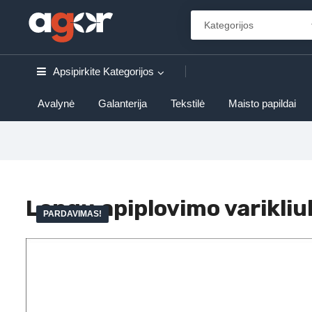
Apsipirkite
Kategorijos
Avalynė
Galanterija
Tekstilė
Maisto papildai
Langų apiplovimo varikli
PARDAVIMAS!