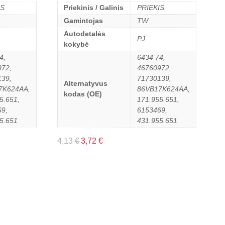
IS
Priekinis / Galinis
PRIEKIS
Gamintojas
TW
Autodetalės
PJ
kokybė
4,
6434 74,
972,
46760972,
139,
71730139,
Alternatyvus
7K624AA,
86VB17K624AA,
kodas (OE)
5.651,
171.955.651,
9,
6153469,
5.651
431.955.651
4,13
€
3,72
€