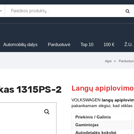
Automobilių dalys
Parduotuvė
Top 10
100 €
Ž.U.
Agor
Parduotuv
ukas 1315PS-2
Langų apiplovimo
VOLKSWAGEN
langų apiplovim
pakankamam slėgiui, kad stiklas 
Priekinis / Galinis
Gamintojas
Autodetalės kokybė