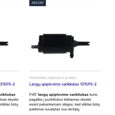
AKCIJA!
Automobilių valytuvai ir jų dalys
 1315PS-2
Langų apiplovimo varikliukas 1315PS-2
rikliukas
FIAT
langų apiplovimo varikliukas
kurio
amas skystis
pagalba į purkštukus tiekiamas skystis
tiklas būtų
esant pakankamam slėgiui, kad stiklas būtų
patikimai nuvalytas nuo teršalų.