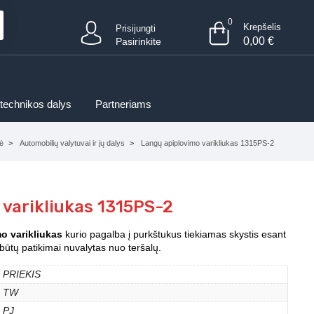
0
Krepšelis
Prisijungti
0,00
€
Pasirinkite
 technikos dalys
Partneriams
ė
Automobilių valytuvai ir jų dalys
Langų apiplovimo varikliukas 1315PS-2
 varikliukas 1315PS-2
o varikliukas
kurio pagalba į purkštukus tiekiamas skystis esant
būtų patikimai nuvalytas nuo teršalų.
PRIEKIS
TW
PJ