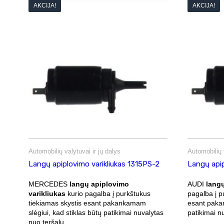
AKCIJA!
AKCIJA!
Automobilių valytuvai ir jų dalys
Automobilių v
Langų apiplovimo varikliukas 1315PS-2
Langų apip
MERCEDES
langų apiplovimo
AUDI
langų
varikliukas
kurio pagalba į purkštukus
pagalba į p
tiekiamas skystis esant pakankamam
esant pakan
slėgiui, kad stiklas būtų patikimai nuvalytas
patikimai n
nuo teršalų.