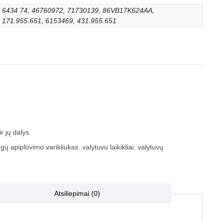
6434 74, 46760972, 71730139, 86VB17K624AA,
171.955.651, 6153469, 431.955.651
r jų dalys
ngų apiplovimo varikliukas
,
valytuvu laikikliai
,
valytuvų
Atsiliepimai (0)