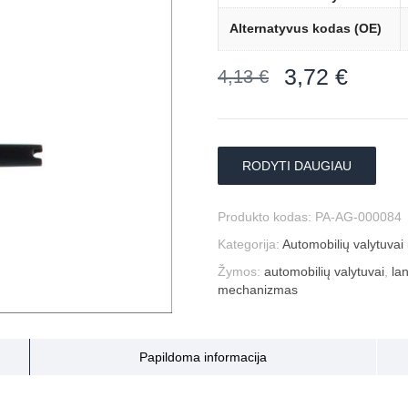
Alternatyvus kodas (OE)
3,72
€
4,13
€
RODYTI DAUGIAU
Produkto kodas:
PA-AG-000084
Kategorija:
Automobilių valytuvai i
Žymos:
automobilių valytuvai
,
la
mechanizmas
Papildoma informacija