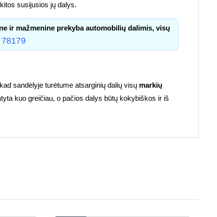
itos susijusios jų dalys.
ne ir mažmenine prekyba automobilių dalimis, visų
 78179
kad sandėlyje turėtume atsarginių dalių visų
markių
atyta kuo greičiau, o pačios dalys būtų kokybiškos ir iš