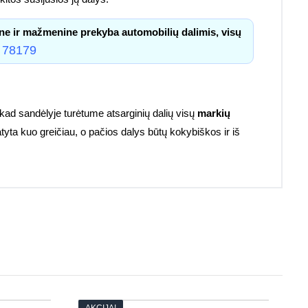
ne ir mažmenine prekyba automobilių dalimis, visų
 78179
kad sandėlyje turėtume atsarginių dalių visų
markių
atyta kuo greičiau, o pačios dalys būtų kokybiškos ir iš