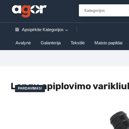
Apsipirkite
Kategorijos
Avalynė
Galanterija
Tekstilė
Maisto papildai
Langų apiplovimo varikli
PARDAVIMAS!