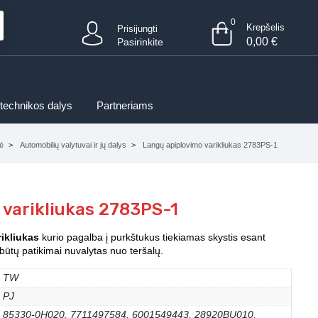
0
Krepšelis
Prisijungti
0,00
€
Pasirinkite
 technikos dalys
Partneriams
ė
Automobilių valytuvai ir jų dalys
Langų apiplovimo varikliukas 2783PS-1
 varikliukas 2783PS-1
ikliukas
kurio pagalba į purkštukus tiekiamas skystis esant
būtų patikimai nuvalytas nuo teršalų.
TW
PJ
85330-0H020, 7711497584, 6001549443, 28920BU010,