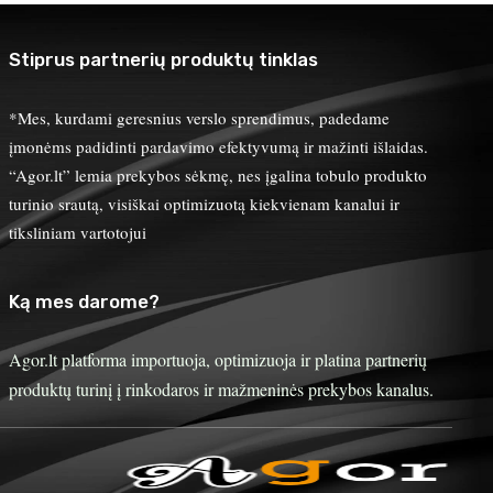
Stiprus partnerių produktų tinklas
*Mes, kurdami geresnius verslo sprendimus, padedame
įmonėms padidinti pardavimo efektyvumą ir mažinti išlaidas.
“Agor.lt” lemia prekybos sėkmę, nes įgalina tobulo produkto
turinio srautą, visiškai optimizuotą kiekvienam kanalui ir
tiksliniam vartotojui
Ką mes darome?
Agor.lt platforma importuoja, optimizuoja ir platina partnerių
produktų turinį į rinkodaros ir mažmeninės prekybos kanalus.