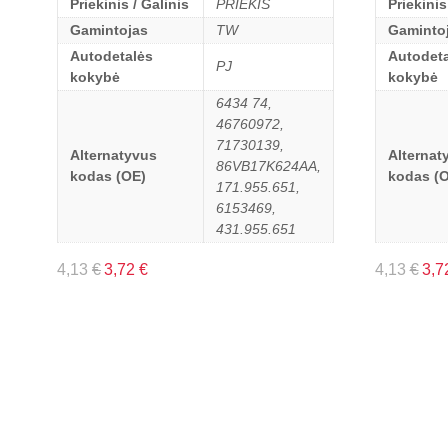
Priekinis / Galinis
PRIEKIS
Priekinis
Gamintojas
TW
Gaminto
Autodetalės
Autodeta
PJ
kokybė
kokybė
6434 74,
46760972,
71730139,
Alternatyvus
Alternat
86VB17K624AA,
kodas (OE)
kodas (
171.955.651,
6153469,
431.955.651
4,13
€
3,72
€
4,13
€
3,7