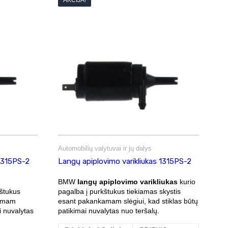
AKCIJA!
Automobilių valytuvai ir jų dalys
 1315PS-2
Langų apiplovimo varikliukas 1315PS-2
BMW
langų apiplovimo varikliukas
kurio
kštukus
pagalba į purkštukus tiekiamas skystis
kamam
esant pakankamam slėgiui, kad stiklas būtų
i nuvalytas
patikimai nuvalytas nuo teršalų.