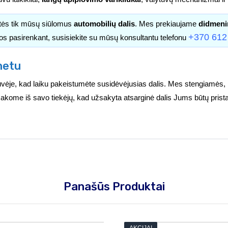
itės tik mūsų siūlomus
automobilių dalis
. Mes prekiaujame
didmeni
+370 612
os pasirenkant, susisiekite su mūsų konsultantu telefonu
netu
vėje, kad laiku pakeistumėte susidėvėjusias dalis. Mes stengiamės, 
užsakome iš savo tiekėjų, kad užsakyta atsarginė dalis Jums būtų prist
Panašūs Produktai