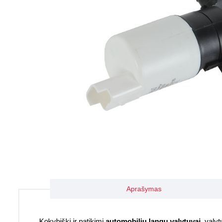
Aprašymas
Kokybiški ir patikimi
automobilių langų valytuvai
, valyt