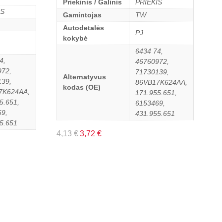
Priekinis / Galinis
PRIEKIS
IS
Gamintojas
TW
Autodetalės
PJ
kokybė
6434 74,
4,
46760972,
972,
71730139,
Alternatyvus
139,
86VB17K624AA,
kodas (OE)
7K624AA,
171.955.651,
5.651,
6153469,
9,
431.955.651
5.651
4,13
€
3,72
€