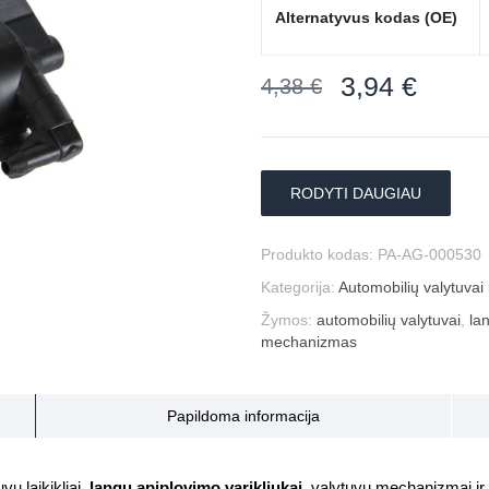
Alternatyvus kodas (OE)
3,94
€
4,38
€
RODYTI DAUGIAU
Produkto kodas:
PA-AG-000530
Kategorija:
Automobilių valytuvai i
Žymos:
automobilių valytuvai
,
la
mechanizmas
Papildoma informacija
uvu laikikliai,
langų apiplovimo varikliukai
, valytuvų mechanizmai ir k