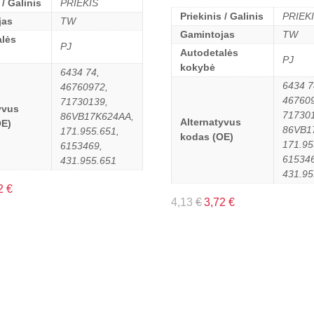
 / Galinis
PRIEKIS
Priekinis / Galinis
PRIEK
jas
TW
Gamintojas
TW
lės
PJ
Autodetalės
PJ
kokybė
6434 74,
6434 7
46760972,
46760
71730139,
yvus
71730
86VB17K624AA,
Alternatyvus
OE)
86VB1
171.955.651,
kodas (OE)
171.95
6153469,
615346
431.955.651
431.95
2
€
4,13
€
3,72
€