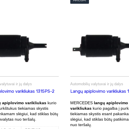
AKCIJA!
alytuvai ir jų dalys
Automobilių valytuvai ir jų dalys
lovimo varikliukas 1315PS-2
Langų apiplovimo varikliukas
 apiplovimo varikliukas
kurio
MERCEDES
langų apiplovimo
urkštukus tiekiamas skystis
varikliukas
kurio pagalba į pur
kamam slėgiui, kad stiklas būtų
tiekiamas skystis esant pakan
uvalytas nuo teršalų.
slėgiui, kad stiklas būtų patikima
nuo teršalų.