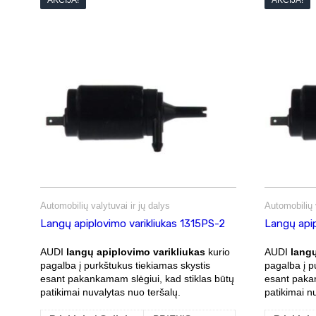
AKCIJA!
AKCIJA!
Automobilių valytuvai ir jų dalys
Automobilių v
Langų apiplovimo varikliukas 1315PS-2
Langų apip
AUDI
langų apiplovimo varikliukas
kurio
AUDI
langų
pagalba į purkštukus tiekiamas skystis
pagalba į p
esant pakankamam slėgiui, kad stiklas būtų
esant pakan
patikimai nuvalytas nuo teršalų.
patikimai n