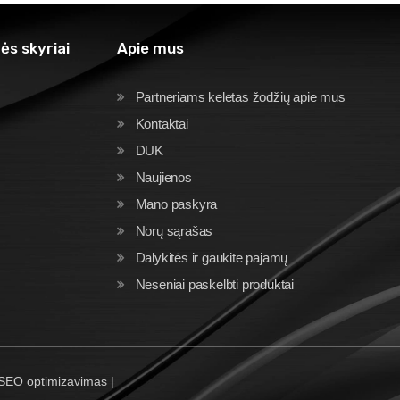
ės skyriai
Apie mus
Partneriams keletas žodžių apie mus
Kontaktai
DUK
Naujienos
Mano paskyra
Norų sąrašas
Dalykitės ir gaukite pajamų
Neseniai paskelbti produktai
 SEO optimizavimas |