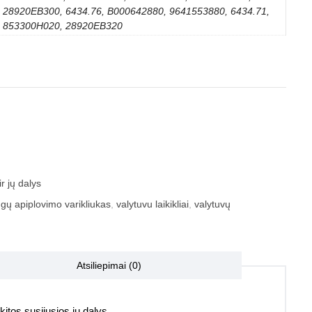
28920EB300, 6434.76, B000642880, 9641553880, 6434.71,
853300H020, 28920EB320
r jų dalys
ngų apiplovimo varikliukas
,
valytuvu laikikliai
,
valytuvų
Atsiliepimai (0)
itos susijusios jų dalys.