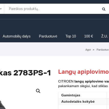
Automobilių dalys
Parduotuvė
Top 10
100 €
Ž.U.
Agor
Parduotuv
ukas 2783PS-1
Langų apiplovimo
CITROEN
langų apiplovimo var
pakankamam slėgiui, kad stiklas 
Gamintojas
Autodetalės kokybė