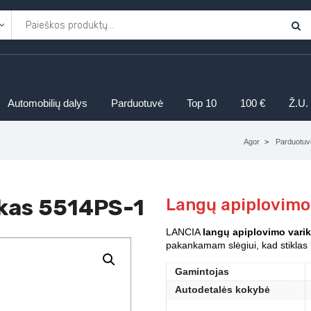
Automobilių dalys
Parduotuvė
Top 10
100 €
Ž.U.
Agor
Parduotuv
ukas 5514PS-1
Langų apiplovimo
LANCIA
langų apiplovimo varik
pakankamam slėgiui, kad stiklas 
Gamintojas
Autodetalės kokybė