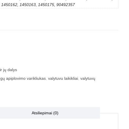
1450162, 1450163, 1450175, 90492357
r jų dalys
ngų apiplovimo varikliukas
,
valytuvu laikikliai
,
valytuvų
Atsiliepimai (0)