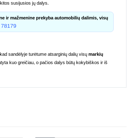
itos susijusios jų dalys.
ne ir mažmenine prekyba automobilių dalimis, visų
 78179
kad sandėlyje turėtume atsarginių dalių visų
markių
atyta kuo greičiau, o pačios dalys būtų kokybiškos ir iš