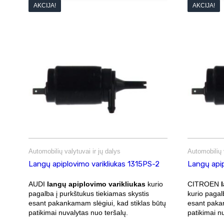
AKCIJA!
AKCIJA!
Automobilių valytuvai ir jų dalys
Automobilių v
Langų apiplovimo varikliukas 1315PS-2
Langų apip
AUDI
langų apiplovimo varikliukas
kurio
CITROEN
pagalba į purkštukus tiekiamas skystis
kurio pagal
esant pakankamam slėgiui, kad stiklas būtų
esant pakan
patikimai nuvalytas nuo teršalų.
patikimai n