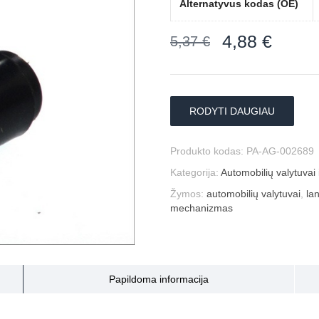
Alternatyvus kodas (OE)
4,88
€
5,37
€
RODYTI DAUGIAU
Produkto kodas:
PA-AG-002689
Kategorija:
Automobilių valytuvai i
Žymos:
automobilių valytuvai
,
la
mechanizmas
Papildoma informacija