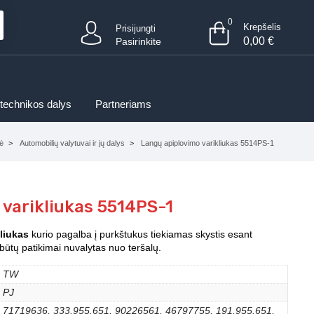
0
Krepšelis
Prisijungti
0,00
€
Pasirinkite
 technikos dalys
Partneriams
ė
Automobilių valytuvai ir jų dalys
Langų apiplovimo varikliukas 5514PS-1
 varikliukas 5514PS-1
liukas
kurio pagalba į purkštukus tiekiamas skystis esant
būtų patikimai nuvalytas nuo teršalų.
TW
PJ
71719636, 333.955.651, 90226561, 46797755, 191.955.651,