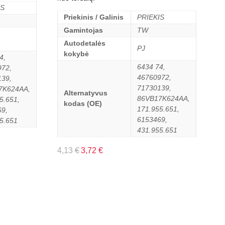
IS
Priekinis / Galinis
PRIEKIS
Gamintojas
TW
Autodetalės
PJ
kokybė
4,
6434 74,
972,
46760972,
139,
71730139,
7K624AA,
Alternatyvus
86VB17K624AA,
5.651,
kodas (OE)
171.955.651,
9,
6153469,
5.651
431.955.651
4,13
€
3,72
€