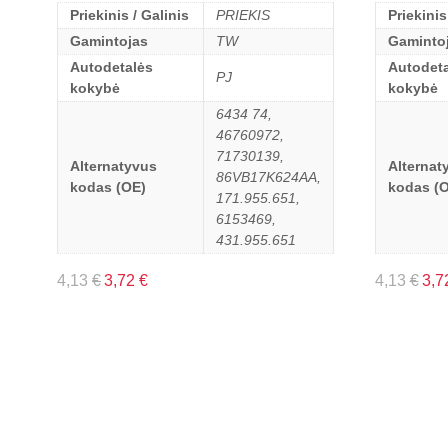
Priekinis / Galinis
PRIEKIS
Priekinis
Gamintojas
TW
Gaminto
Autodetalės
Autodeta
PJ
kokybė
kokybė
6434 74,
46760972,
71730139,
Alternatyvus
Alternat
86VB17K624AA,
kodas (OE)
kodas (
171.955.651,
6153469,
431.955.651
4,13
€
3,72
€
4,13
€
3,7