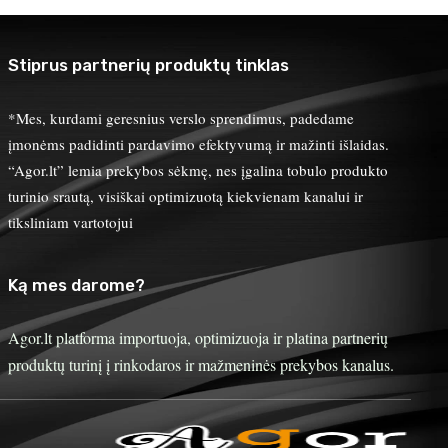
Stiprus partnerių produktų tinklas
*Mes, kurdami geresnius verslo sprendimus, padedame
įmonėms padidinti pardavimo efektyvumą ir mažinti išlaidas.
“Agor.lt” lemia prekybos sėkmę, nes įgalina tobulo produkto
turinio srautą, visiškai optimizuotą kiekvienam kanalui ir
tiksliniam vartotojui
Ką mes darome?
Agor.lt platforma importuoja, optimizuoja ir platina partnerių
produktų turinį į rinkodaros ir mažmeninės prekybos kanalus.