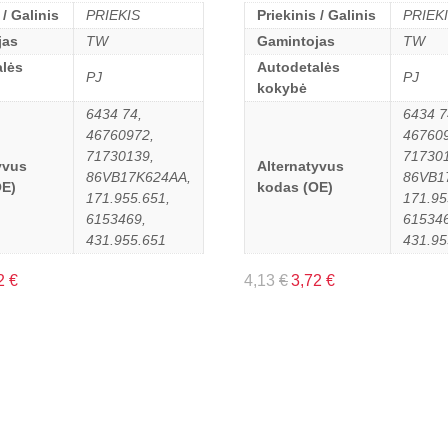
 / Galinis
PRIEKIS
Priekinis / Galinis
PRIEK
jas
TW
Gamintojas
TW
lės
Autodetalės
PJ
PJ
kokybė
6434 74,
6434 7
46760972,
46760
71730139,
71730
yvus
Alternatyvus
86VB17K624AA,
86VB1
OE)
kodas (OE)
171.955.651,
171.95
6153469,
615346
431.955.651
431.95
2
€
4,13
€
3,72
€