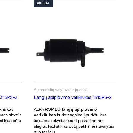
AKCIJA!
Automobilių valytuvai ir jų dalys
 1315PS-2
Langų apiplovimo varikliukas 1315PS-2
kliukas
ALFA ROMEO
langų apiplovimo
amas skystis
varikliukas
kurio pagalba į purkštukus
tiklas būtų
tiekiamas skystis esant pakankamam
slėgiui, kad stiklas būtų patikimai nuvalytas
nuo teršalų.