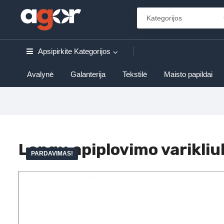
Apsipirkite
Kategorijos
Avalynė
Galanterija
Tekstilė
Maisto papildai
Langų apiplovimo varikli
PARDAVIMAS!