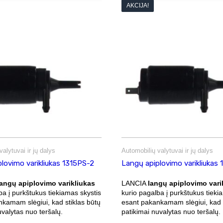
AKCIJA!
alytuvai ir jų dalys
Automobilių valytuvai ir jų dalys
lovimo varikliukas 1315PS-2
Langų apiplovimo varikliukas
langų apiplovimo varikliukas
LANCIA
langų apiplovimo vari
ba į purkštukus tiekiamas skystis
kurio pagalba į purkštukus tieki
kamam slėgiui, kad stiklas būtų
esant pakankamam slėgiui, kad s
uvalytas nuo teršalų.
patikimai nuvalytas nuo teršalų.