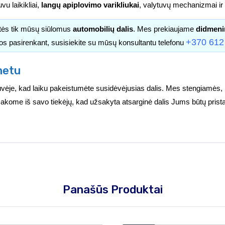
uvu laikikliai,
langų apiplovimo varikliukai
, valytuvų mechanizmai ir k
itės tik mūsų siūlomus
automobilių dalis
. Mes prekiaujame
didmeni
+370 612
os pasirenkant, susisiekite su mūsų konsultantu telefonu
netu
vėje, kad laiku pakeistumėte susidėvėjusias dalis. Mes stengiamės, 
užsakome iš savo tiekėjų, kad užsakyta atsarginė dalis Jums būtų prist
Panašūs Produktai