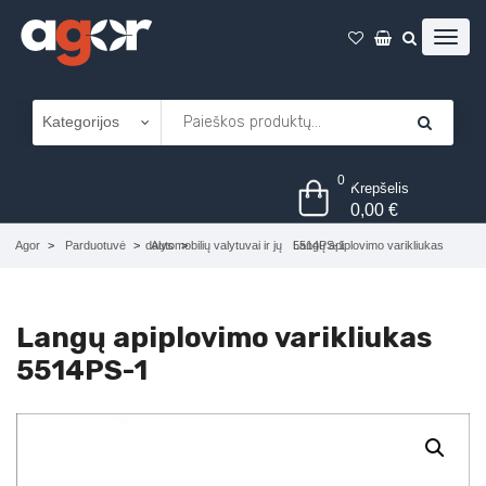
0
Krepšelis
0,00
€
Agor
Parduotuvė
Automobilių valytuvai ir jų dalys
Langų apiplovimo varikliukas 5514PS-1
Langų apiplovimo varikliukas
5514PS-1