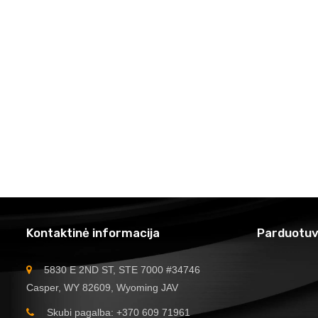
Kontaktinė informacija
Parduotuv
5830 E 2ND ST, STE 7000 #34746
Casper, WY 82609, Wyoming JAV
Skubi pagalba: +370 609 71961