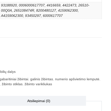
93188920, 0006000617707, 4416659, 4422473, 26510-
00Q0A, 265108474R, 8200480127, 4159062300,
A4159062300, 93450297, 6000617707
ilių dalys
gabaritiniai žibintai
,
galinis žibintas
,
numerio apšvietimo lemputė
,
,
žibinto stiklas
,
žibinto varikliukas
Atsiliepimai (0)