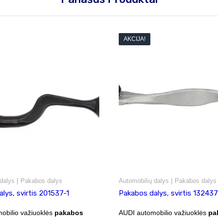
AKCIJA!
|
|
dalys
Pakabos dalys
Automobilių dalys
Pakabos dalys
lys, svirtis 201537-1
Pakabos dalys, svirtis 13243
bilio važiuoklės
pakabos
AUDI automobilio važiuoklės
pa