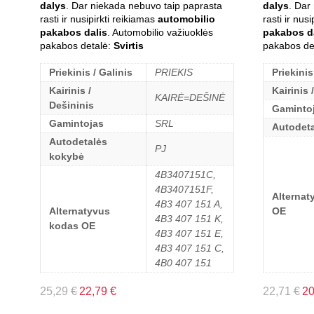
dalys
. Dar niekada nebuvo taip paprasta
dalys
. Dar
rasti ir nusipirkti reikiamas
automobilio
rasti ir nus
pakabos dalis
. Automobilio važiuoklės
pakabos d
pakabos detalė:
Svirtis
pakabos de
Priekinis / Galinis
PRIEKIS
Priekinis
Kairinis /
Kairinis 
KAIRĖ=DEŠINĖ
Dešininis
Gaminto
Gamintojas
SRL
Autodet
Autodetalės
PJ
kokybė
4B3407151C,
4B3407151F,
Alternat
4B3 407 151 A,
Alternatyvus
OE
4B3 407 151 K,
kodas OE
4B3 407 151 E,
4B3 407 151 C,
4B0 407 151
25,29
€
22,79
€
22,71
€
2