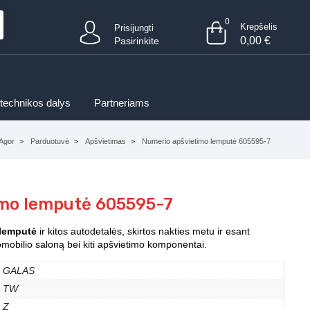
0
Krepšelis
Prisijungti
0,00
€
Pasirinkite
 technikos dalys
Partneriams
Agor
Parduotuvė
Apšvietimas
Numerio apšvietimo lemputė 605595-7
imo lemputė 605595-7
 lemputė
ir kitos autodetalės, skirtos nakties metu ir esant
tomobilio saloną bei kiti apšvietimo komponentai.
GALAS
TW
Z