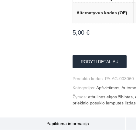
Alternatyvus kodas (OE)
5,00
€
RODYTI DETALIAU
Produkto kodas:
PA-AG-003060
Kategorijos:
Apšvietimas
,
Automob
Žymos:
atbulinės eigos žibintas
,
priekinio posūkio lemputės lizdas
Papildoma informacija