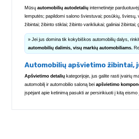
Mūsų
automobilių autodetalių
internetinėje parduotuvėj
lemputės; papildomi salono šviestuvai; posūkių, šviesų, 
žibintai; žibinto stiklai; žibinto varikliukai; galiniai žibinta
» Jei jus domina tik kokybiškos automobilių dalys, rink
automobilių dalimis, visų markių automobiliams.
Re
Automobilių apšvietimo žibintai, j
Apšvietimo detalių
kategorijoje, jus galite rasti įvairi
automobilį ir automobilio saloną bei
apšvietimo kompon
įspėjant apie ketinimą pasukti ar persirikiuoti į kitą eismo 