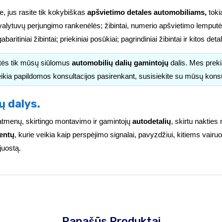
e, jus rasite tik kokybiškas
apšvietimo detales automobiliams,
tokia
valytuvų perjungimo rankenėlės; žibintai, numerio apšvietimo lemputės
i; gabaritiniai žibintai; priekiniai posūkiai; pagrindiniai žibintai ir kitos d
itės tik mūsų siūlomus
automobilių dalių gamintojų
dalis. Mes pre
ikia papildomos konsultacijos pasirenkant, susisiekite su mūsų kons
ų dalys.
ų matmenų, skirtingo montavimo ir gamintojų
autodetalių
, skirtu nakties
entų
, kurie veikia kaip perspėjimo signalai, pavyzdžiui, kitiems vai
juostą.
Panašūs Produktai