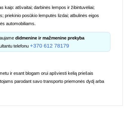
s kaip: atšvaitai; darbinės lempos ir žibintuvėliai;
; priekinio posūkio lemputės lizdai; atbulinės eigos
etalės automobiliams.
kiaujame
didmenine ir mažmenine prekyba
+370 612 78179
ultantu telefonu
 metu ir esant blogam orui apšviesti kelią priešais
ruotojams parodant savo transporto priemonės dydį arba