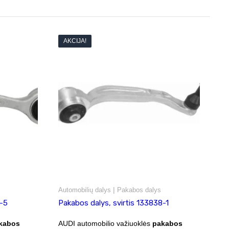
AKCIJA!
|
Automobilių dalys
Pakabos dalys
7-5
Pakabos dalys, svirtis 133838-1
kabos
AUDI automobilio važiuoklės
pakabos