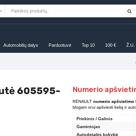
Automobilių dalys
Parduotuvė
Top 10
100 €
Ž.U.
putė 605595-
Numerio apšviet
RENAULT
numerio apšvietimo
blogam orui apšviesti kelią ir au
Priekinis / Galinis
Gamintojas
Autodetalės kokybė