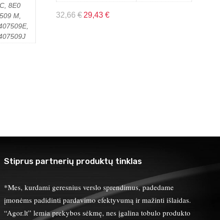
C, 8E0
32,66
€
29,43
€
509 M,
407509E,
407509J
Stiprus partnerių produktų tinklas
*Mes, kurdami geresnius verslo sprendimus, padedame
įmonėms padidinti pardavimo efektyvumą ir mažinti išlaidas.
“Agor.lt” lemia prekybos sėkmę, nes įgalina tobulo produkto