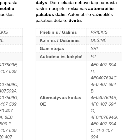
 paprasta
dalys
. Dar niekada nebuvo taip paprasta
mobilio
rasti ir nusipirkti reikiamas
automobilio
iuoklės
pakabos dalis
. Automobilio važiuoklės
pakabos detalė:
Svirtis
EKIS
Priekinis / Galinis
PRIEKIS
RĖ
Kairinis / Dešininis
DEŠINĖ
Gamintojas
SRL
Autodetalės kokybė
PJ
407509F,
4F0 407 694
 407 509
H,
4F0407694C,
407509C,
4F0 407 694
407509A,
B,
407509G,
Alternatyvus kodas
4F0407694B,
 407 509
OE
4F0 407 694
E0 407
G,
A, 8E0
4F0407694G,
509 P,
4F0 407 694
 407 509
C, 4F0 407
E0 407
694