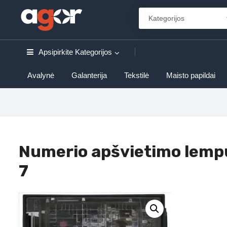
Apsipirkite
Kategorijos
Avalynė
Galanterija
Tekstilė
Maisto papildai
Numerio apšvietimo lem
7