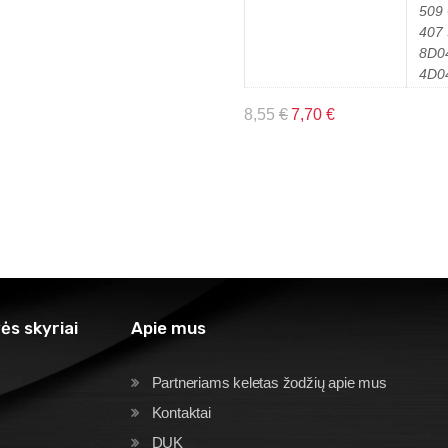
509 
407 
8D0
4D0
8,55
€
7,70
€
ės skyriai
Apie mus
Partneriams keletas žodžių apie mus
Kontaktai
DUK