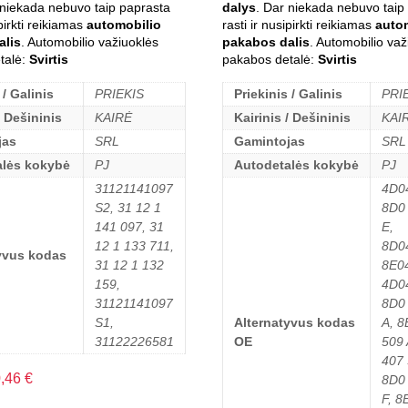
 niekada nebuvo taip paprasta
dalys
. Dar niekada nebuvo taip
ipirkti reikiamas
automobilio
rasti ir nusipirkti reikiamas
auto
alis
. Automobilio važiuoklės
pakabos dalis
. Automobilio važ
talė:
Svirtis
pakabos detalė:
Svirtis
 / Galinis
PRIEKIS
Priekinis / Galinis
PRI
/ Dešininis
KAIRĖ
Kairinis / Dešininis
KAI
jas
SRL
Gamintojas
SRL
alės kokybė
PJ
Autodetalės kokybė
PJ
31121141097
4D0
S2, 31 12 1
8D0
141 097, 31
E,
12 1 133 711,
8D0
yvus kodas
31 12 1 132
8E0
159,
4D0
31121141097
8D0
S1,
Alternatyvus kodas
A, 8
31122226581
OE
509 
407 
0,46
€
8D0
F, 8