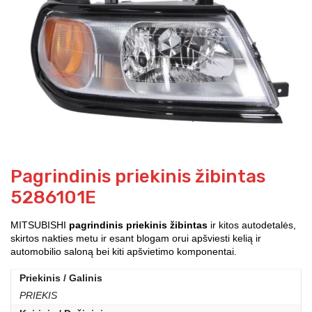
Pagrindinis priekinis žibintas
5286101E
MITSUBISHI
pagrindinis priekinis žibintas
ir kitos autodetalės,
skirtos nakties metu ir esant blogam orui apšviesti kelią ir
automobilio saloną bei kiti apšvietimo komponentai.
Priekinis / Galinis
PRIEKIS