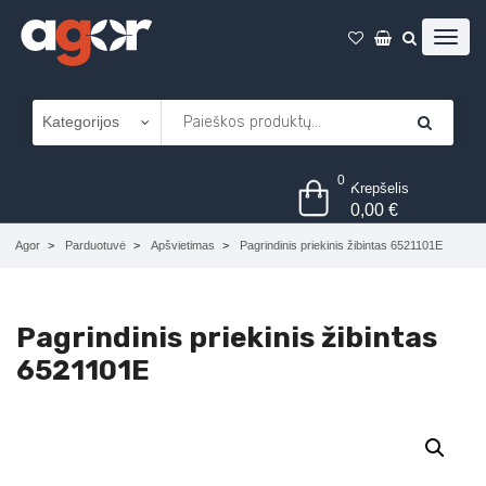
0
Krepšelis
0,00
€
Agor
Parduotuvė
Apšvietimas
Pagrindinis priekinis žibintas 6521101E
Pagrindinis priekinis žibintas
6521101E