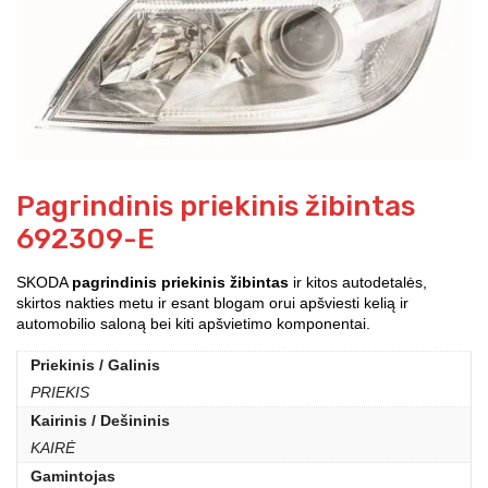
Pagrindinis priekinis žibintas
692309-E
SKODA
pagrindinis priekinis žibintas
ir kitos autodetalės,
skirtos nakties metu ir esant blogam orui apšviesti kelią ir
automobilio saloną bei kiti apšvietimo komponentai.
Priekinis / Galinis
PRIEKIS
Kairinis / Dešininis
KAIRĖ
Gamintojas