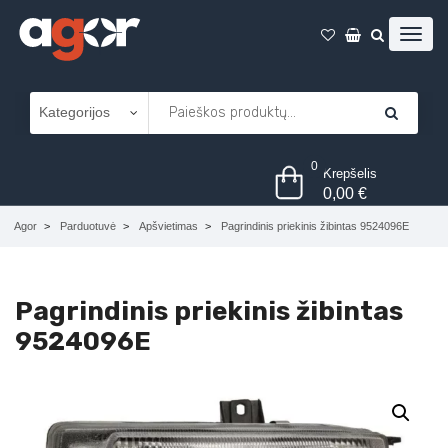
0
Krepšelis
0,00
€
Agor
Parduotuvė
Apšvietimas
Pagrindinis priekinis žibintas 9524096E
Pagrindinis priekinis žibintas
9524096E