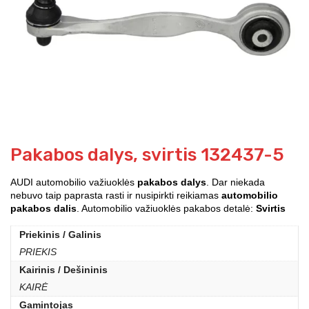
Pakabos dalys, svirtis 132437-5
AUDI automobilio važiuoklės
pakabos dalys
. Dar niekada
nebuvo taip paprasta rasti ir nusipirkti reikiamas
automobilio
pakabos dalis
. Automobilio važiuoklės pakabos detalė:
Svirtis
Priekinis / Galinis
PRIEKIS
Kairinis / Dešininis
KAIRĖ
Gamintojas