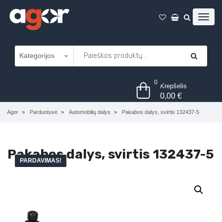
0
Krepšelis
0,00
€
Agor
Parduotuvė
Automobilių dalys
Pakabos dalys, svirtis 132437-5
Pakabos dalys, svirtis 132437-5
PARDAVIMAS!