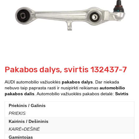
Pakabos dalys, svirtis 132437-7
AUDI automobilio važiuoklės
pakabos dalys
. Dar niekada
nebuvo taip paprasta rasti ir nusipirkti reikiamas
automobilio
pakabos dalis
. Automobilio važiuoklės pakabos detalė:
Svirtis
Priekinis / Galinis
PRIEKIS
Kairinis / Dešininis
KAIRĖ=DEŠINĖ
Gamintojas