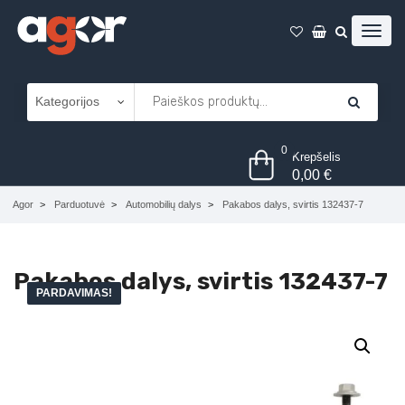
0
Krepšelis
0,00
€
Agor
Parduotuvė
Automobilių dalys
Pakabos dalys, svirtis 132437-7
Pakabos dalys, svirtis 132437-7
PARDAVIMAS!