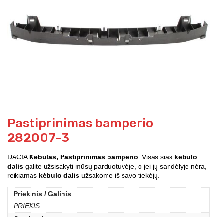
Pastiprinimas bamperio
282007-3
DACIA
Kėbulas, Pastiprinimas bamperio
. Visas šias
kėbulo
dalis
galite užsisakyti mūsų parduotuvėje, o jei jų sandėlyje nėra,
reikiamas
kėbulo dalis
užsakome iš savo tiekėjų.
Priekinis / Galinis
PRIEKIS