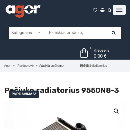
0
Krepšelis
0,00
€
Agor
Parduotuvė
Variklio aušinimo sistema
Pečiuko radiatorius 9550N8-3
Pečiuko radiatorius 9550N8-3
PARDAVIMAS!