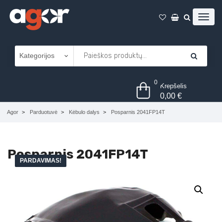
0
Krepšelis
0,00
€
Agor
Parduotuvė
Kėbulo dalys
Posparnis 2041FP14T
Posparnis 2041FP14T
PARDAVIMAS!