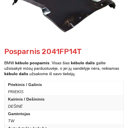
Posparnis 2041FP14T
BMW
kėbulo posparnis
. Visas šias
kėbulo dalis
galite
užsisakyti mūsų parduotuvėje, o jei jų sandėlyje nėra, reikiamas
kėbulo dalis
užsakome iš savo tiekėjų.
Priekinis / Galinis
PRIEKIS
Kairinis / Dešininis
DEŠINĖ
Gamintojas
TW