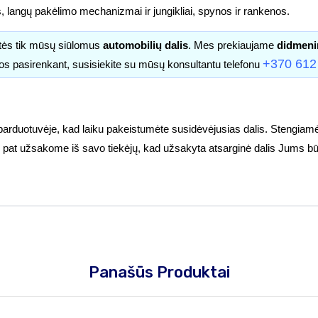
s, langų pakėlimo mechanizmai ir jungikliai, spynos ir rankenos.
itės tik mūsų siūlomus
automobilių dalis
. Mes prekiaujame
didmeni
+370 612
os pasirenkant, susisiekite su mūsų konsultantu telefonu
parduotuvėje, kad laiku pakeistumėte susidėvėjusias dalis. Stengiamė
tuoj pat užsakome iš savo tiekėjų, kad užsakyta atsarginė dalis Jums bū
Panašūs Produktai