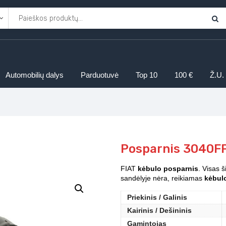
Automobilių dalys
Parduotuvė
Top 10
100 €
Ž.U.
Posparnis 3040F
FIAT
kėbulo posparnis
. Visas 
sandėlyje nėra, reikiamas
kėbulo
Priekinis / Galinis
Kairinis / Dešininis
Gamintojas