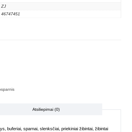
ZJ
46747451
sparnis
Atsiliepimai (0)
, buferiai, sparnai, slenksčiai, priekiniai žibintai, žibintai