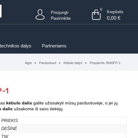
0
Krepšelis
Prisijungti
0,00
€
Pasirinkite
 technikos dalys
Partneriams
Agor
Parduotuvė
Kėbulo dalys
Posparnis 3040FP-1
P-1
šias
kėbulo dalis
galite užsisakyti mūsų parduotuvėje, o jei jų
 dalis
užsakome iš savo tiekėjų.
PRIEKIS
DEŠINĖ
TW