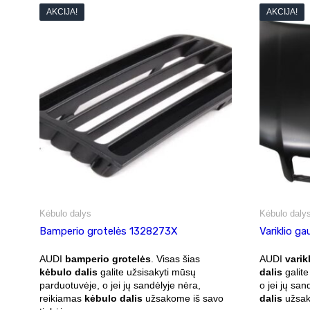
AKCIJA!
AKCIJA!
Kėbulo dalys
Kėbulo daly
Bamperio grotelės 1328273X
Variklio g
AUDI
bamperio grotelės
. Visas šias
AUDI
varik
kėbulo dalis
galite užsisakyti mūsų
dalis
galite
parduotuvėje, o jei jų sandėlyje nėra,
o jei jų sa
reikiamas
kėbulo dalis
užsakome iš savo
dalis
užsako