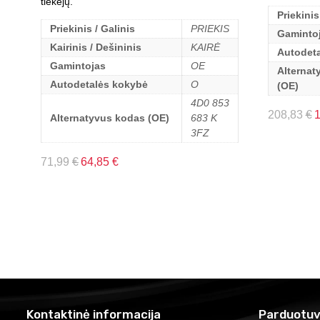
tiekėjų.
Priekinis
Priekinis / Galinis
PRIEKIS
Gaminto
Kairinis / Dešininis
KAIRĖ
Autodet
Gamintojas
OE
Alternat
Autodetalės kokybė
O
(OE)
4D0 853
208,83
€
Alternatyvus kodas (OE)
683 K
3FZ
71,99
€
64,85
€
Kontaktinė informacija
Parduotuv