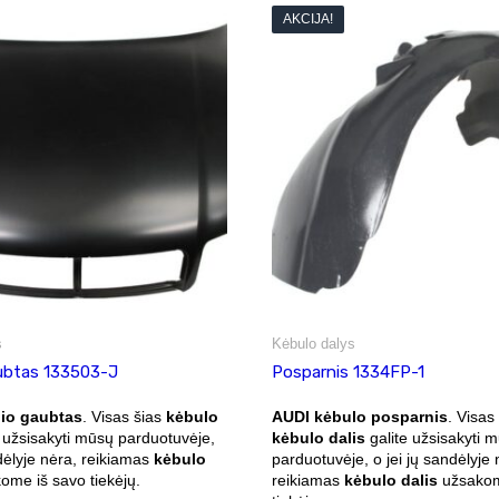
AKCIJA!
s
Kėbulo dalys
aubtas 133503-J
Posparnis 1334FP-1
lio gaubtas
. Visas šias
kėbulo
AUDI kėbulo posparnis
. Visas
 užsisakyti mūsų parduotuvėje,
kėbulo dalis
galite užsisakyti 
ndėlyje nėra, reikiamas
kėbulo
parduotuvėje, o jei jų sandėlyje 
me iš savo tiekėjų.
reikiamas
kėbulo dalis
užsakom