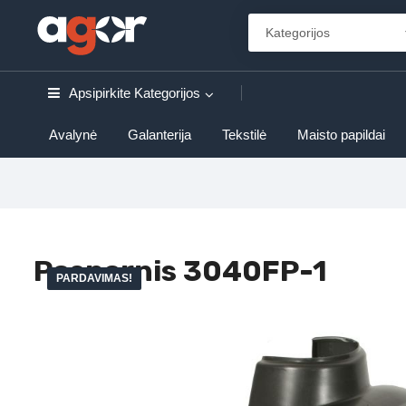
Apsipirkite
Kategorijos
Avalynė
Galanterija
Tekstilė
Maisto papildai
Posparnis 3040FP-1
PARDAVIMAS!