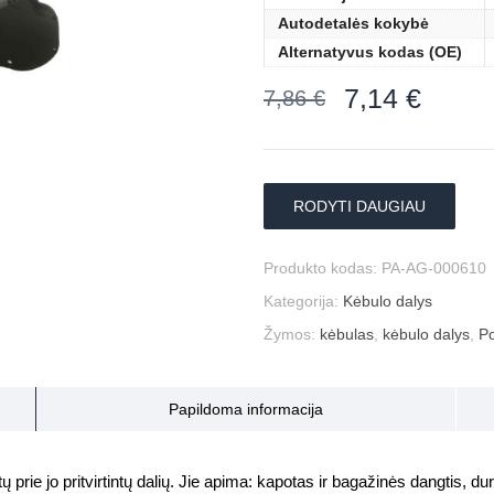
Autodetalės kokybė
Alternatyvus kodas (OE)
7,14
€
7,86
€
RODYTI DAUGIAU
Produkto kodas:
PA-AG-000610
Kategorija:
Kėbulo dalys
Žymos:
kėbulas
,
kėbulo dalys
,
Po
Papildoma informacija
prie jo pritvirtintų dalių. Jie apima: kapotas ir bagažinės dangtis, durys