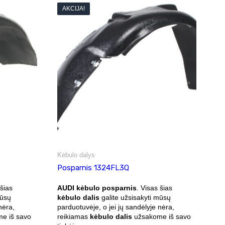
AKCIJA!
Kėbulo dalys
Posparnis 1324FL3Q
 šias
AUDI kėbulo posparnis
. Visas šias
mūsų
kėbulo dalis
galite užsisakyti mūsų
nėra,
parduotuvėje, o jei jų sandėlyje nėra,
e iš savo
reikiamas
kėbulo dalis
užsakome iš savo