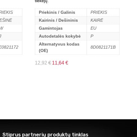
tiekėjų.
RIEKIS
Priekinis / Galinis
PRIEKIS
EŠINĖ
Kairinis / Dešininis
KAIRĖ
W
Gamintojas
EU
J
Autodetalės kokybė
P
Alternatyvus kodas
E0821172
8D0821171B
(OE)
12,92
€
11,64
€
Stiprus partnerių produktų tinklas