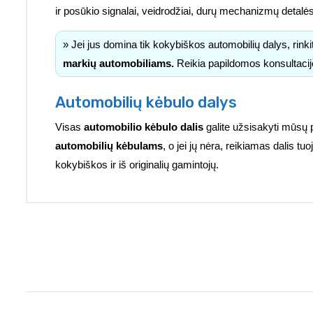
ir posūkio signalai, veidrodžiai, durų mechanizmų detalė
» Jei jus domina tik kokybiškos automobilių dalys, rink
markių automobiliams.
Reikia papildomos konsultacij
Automobilių kėbulo dalys
Visas
automobilio kėbulo dalis
galite užsisakyti mūsų 
automobilių kėbulams
, o jei jų nėra, reikiamas dalis 
kokybiškos ir iš originalių gamintojų.