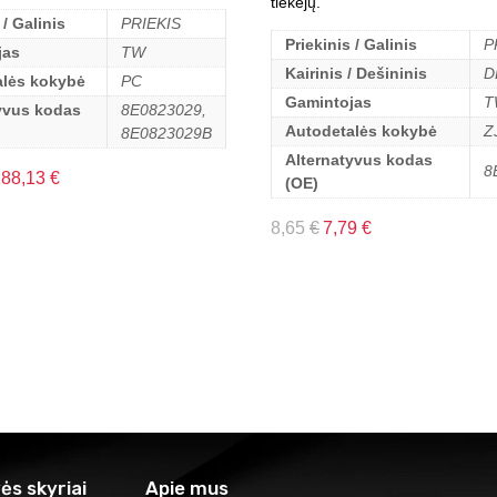
tiekėjų.
 / Galinis
PRIEKIS
Priekinis / Galinis
P
jas
TW
Kairinis / Dešininis
D
alės kokybė
PC
Gamintojas
T
yvus kodas
8E0823029,
Autodetalės kokybė
Z
8E0823029B
Alternatyvus kodas
8
188,13
€
(OE)
8,65
€
7,79
€
ės skyriai
Apie mus