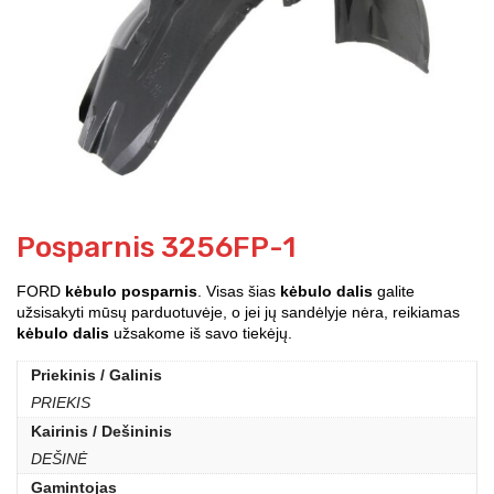
Posparnis 3256FP-1
FORD
kėbulo posparnis
. Visas šias
kėbulo dalis
galite
užsisakyti mūsų parduotuvėje, o jei jų sandėlyje nėra, reikiamas
kėbulo dalis
užsakome iš savo tiekėjų.
Priekinis / Galinis
PRIEKIS
Kairinis / Dešininis
DEŠINĖ
Gamintojas