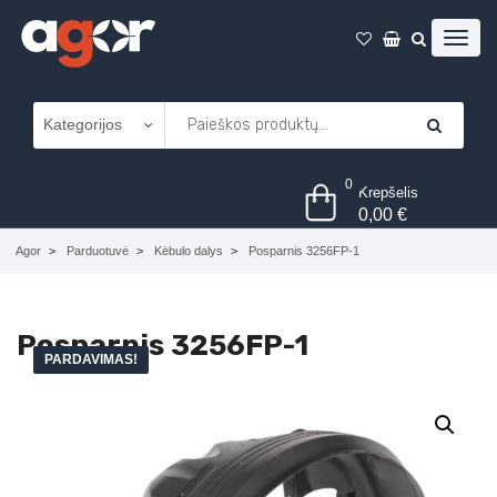
0
Krepšelis
0,00
€
Agor
Parduotuvė
Kėbulo dalys
Posparnis 3256FP-1
Posparnis 3256FP-1
PARDAVIMAS!