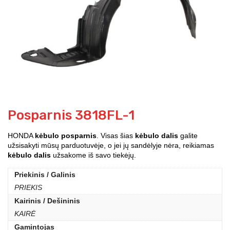
Posparnis 3818FL-1
HONDA
kėbulo posparnis
. Visas šias
kėbulo dalis
galite
užsisakyti mūsų parduotuvėje, o jei jų sandėlyje nėra, reikiamas
kėbulo dalis
užsakome iš savo tiekėjų.
Priekinis / Galinis
PRIEKIS
Kairinis / Dešininis
KAIRĖ
Gamintojas