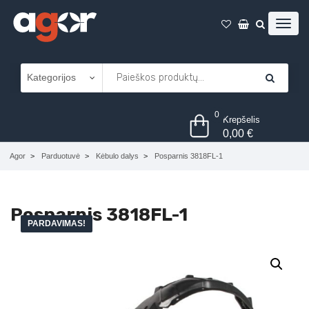
0
Krepšelis
0,00
€
Agor
Parduotuvė
Kėbulo dalys
Posparnis 3818FL-1
Posparnis 3818FL-1
PARDAVIMAS!