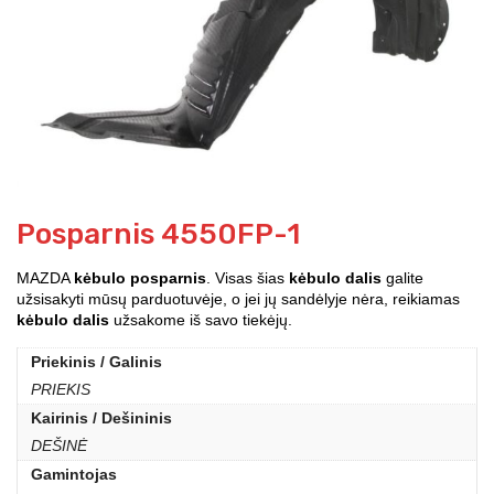
Posparnis 4550FP-1
MAZDA
kėbulo posparnis
. Visas šias
kėbulo dalis
galite
užsisakyti mūsų parduotuvėje, o jei jų sandėlyje nėra, reikiamas
kėbulo dalis
užsakome iš savo tiekėjų.
Priekinis / Galinis
PRIEKIS
Kairinis / Dešininis
DEŠINĖ
Gamintojas