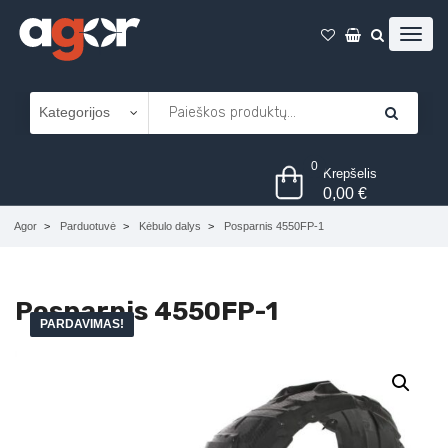
0
Krepšelis
0,00
€
Agor
Parduotuvė
Kėbulo dalys
Posparnis 4550FP-1
Posparnis 4550FP-1
PARDAVIMAS!