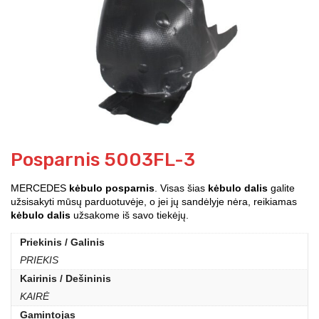
Posparnis 5003FL-3
MERCEDES
kėbulo posparnis
. Visas šias
kėbulo dalis
galite
užsisakyti mūsų parduotuvėje, o jei jų sandėlyje nėra, reikiamas
kėbulo dalis
užsakome iš savo tiekėjų.
Priekinis / Galinis
PRIEKIS
Kairinis / Dešininis
KAIRĖ
Gamintojas