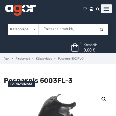
0
Krepšelis
0,00
€
Agor
Parduotuvė
Kėbulo dalys
Posparnis 5003FL-3
Posparnis 5003FL-3
PARDAVIMAS!