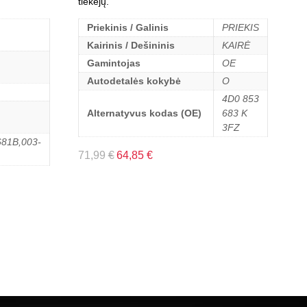
tiekėjų.
Priekinis / Galinis
PRIEKIS
Kairinis / Dešininis
KAIRĖ
Gamintojas
OE
Autodetalės kokybė
O
4D0 853
Alternatyvus kodas (OE)
683 K
3FZ
81B,003-
71,99
€
64,85
€