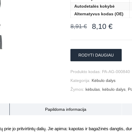
Autodetalės kokybė
Alternatyvus kodas (OE)
8,10
€
8,91
€
RODYTI DAUGIAU
Produkto kodas:
PA-AG-000840
Kategorija:
Kėbulo dalys
Žymos:
kėbulas
,
kėbulo dalys
,
Po
Papildoma informacija
prie jo pritvirtintų dalių. Jie apima: kapotas ir bagažinės dangtis, durys