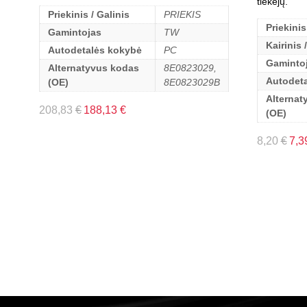
tiekėjų.
Priekinis / Galinis
PRIEKIS
Priekinis
Gamintojas
TW
Kairinis 
Autodetalės kokybė
PC
Gaminto
Alternatyvus kodas
8E0823029,
Autodet
(OE)
8E0823029B
Alternat
208,83
€
188,13
€
(OE)
8,20
€
7,3