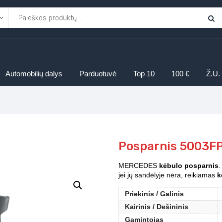
Automobilių dalys
Parduotuvė
Top 10
100 €
Ž.U.
Posparnis 5003F
MERCEDES
kėbulo posparnis
.
jei jų sandėlyje nėra, reikiamas
k
Priekinis / Galinis
Kairinis / Dešininis
Gamintojas