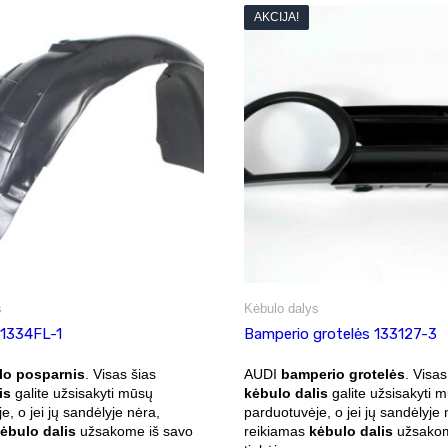
AKCIJA!
s
Kėbulo dalys
 1334FL-1
Bamperio grotelės 133127-3
lo posparnis
. Visas šias
AUDI
bamperio grotelės
. Visas
is
galite užsisakyti mūsų
kėbulo dalis
galite užsisakyti 
e, o jei jų sandėlyje nėra,
parduotuvėje, o jei jų sandėlyje 
ėbulo dalis
užsakome iš savo
reikiamas
kėbulo dalis
užsakom