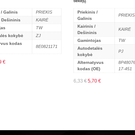
tiekėjų.
 / Galinis
PRIEKIS
Priekinis /
PRIEKIS
Galinis
/ Dešininis
KAIRĖ
Kairinis /
jas
TW
KAIRĖ
Dešininis
alės kokybė
ZJ
Gamintojas
TW
yvus kodas
8E0821171
Autodetalės
PJ
kokybė
9
€
Alternatyvus
8P48076
kodas (OE)
17-451
6,33
€
5,70
€