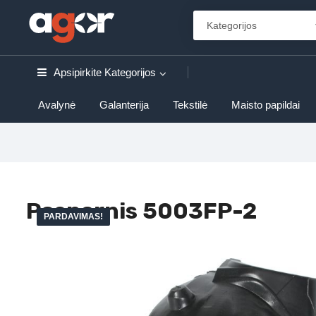
Apsipirkite
Kategorijos
Avalynė
Galanterija
Tekstilė
Maisto papildai
Posparnis 5003FP-2
PARDAVIMAS!