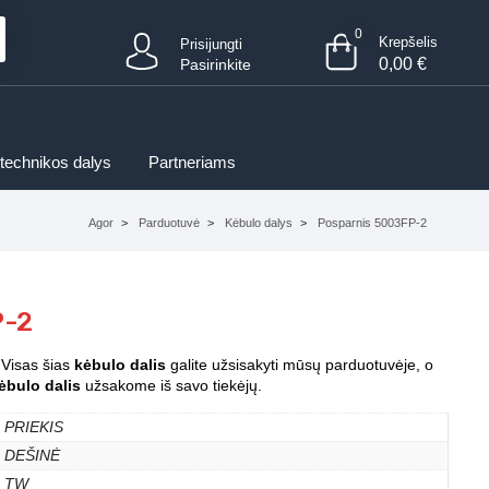
0
Krepšelis
Prisijungti
0,00
€
Pasirinkite
 technikos dalys
Partneriams
Agor
Parduotuvė
Kėbulo dalys
Posparnis 5003FP-2
P-2
 Visas šias
kėbulo dalis
galite užsisakyti mūsų parduotuvėje, o
ėbulo dalis
užsakome iš savo tiekėjų.
PRIEKIS
DEŠINĖ
TW