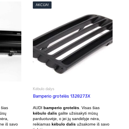
AKCIJA!
Kėbulo dalys
Bamperio grotelės 1328273X
 šias
AUDI
bamperio grotelės
. Visas šias
mūsų
kėbulo dalis
galite užsisakyti mūsų
nėra,
parduotuvėje, o jei jų sandėlyje nėra,
e iš savo
reikiamas
kėbulo dalis
užsakome iš savo