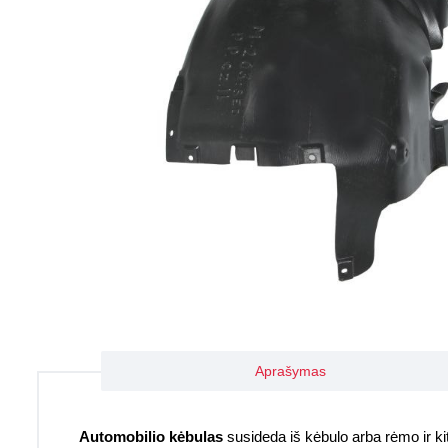
Aprašymas
Automobilio kėbulas
susideda iš kėbulo arba rėmo ir kitų 