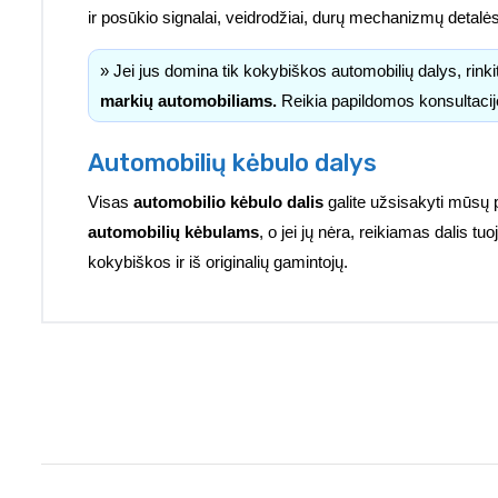
ir posūkio signalai, veidrodžiai, durų mechanizmų detalė
» Jei jus domina tik kokybiškos automobilių dalys, rink
markių automobiliams.
Reikia papildomos konsultacij
Automobilių kėbulo dalys
Visas
automobilio kėbulo dalis
galite užsisakyti mūsų 
automobilių kėbulams
, o jei jų nėra, reikiamas dalis 
kokybiškos ir iš originalių gamintojų.