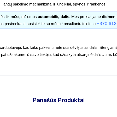
s, langų pakėlimo mechanizmai ir jungikliai, spynos ir rankenos.
itės tik mūsų siūlomus
automobilių dalis
. Mes prekiaujame
didmeni
+370 612
os pasirenkant, susisiekite su mūsų konsultantu telefonu
parduotuvėje, kad laiku pakeistumėte susidėvėjusias dalis. Stengiamė
tuoj pat užsakome iš savo tiekėjų, kad užsakyta atsarginė dalis Jums bū
Panašūs Produktai