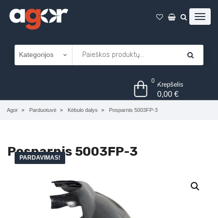
0
Krepšelis
0,00
€
Agor
Parduotuvė
Kėbulo dalys
Posparnis 5003FP-3
Posparnis 5003FP-3
PARDAVIMAS!