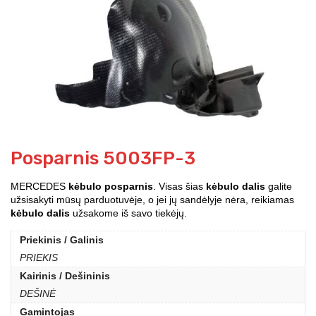
Posparnis 5003FP-3
MERCEDES
kėbulo posparnis
. Visas šias
kėbulo dalis
galite
užsisakyti mūsų parduotuvėje, o jei jų sandėlyje nėra, reikiamas
kėbulo dalis
užsakome iš savo tiekėjų.
Priekinis / Galinis
PRIEKIS
Kairinis / Dešininis
DEŠINĖ
Gamintojas