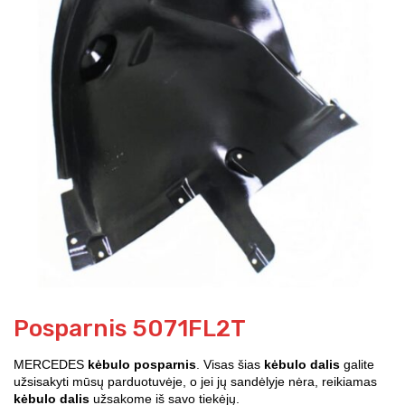
Posparnis 5071FL2T
MERCEDES
kėbulo posparnis
. Visas šias
kėbulo dalis
galite
užsisakyti mūsų parduotuvėje, o jei jų sandėlyje nėra, reikiamas
kėbulo dalis
užsakome iš savo tiekėjų.