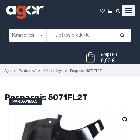
Krepšelis
0,00
€
Agor
Parduotuvė
Kėbulo dalys
Posparnis 5071FL2T
Posparnis 5071FL2T
PARDAVIMAS!