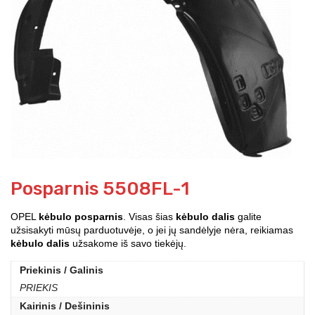
Posparnis 5508FL-1
OPEL
kėbulo posparnis
. Visas šias
kėbulo dalis
galite
užsisakyti mūsų parduotuvėje, o jei jų sandėlyje nėra, reikiamas
kėbulo dalis
užsakome iš savo tiekėjų.
Priekinis / Galinis
PRIEKIS
Kairinis / Dešininis