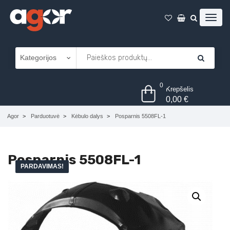
0
Krepšelis
0,00
€
Agor
Parduotuvė
Kėbulo dalys
Posparnis 5508FL-1
Posparnis 5508FL-1
PARDAVIMAS!