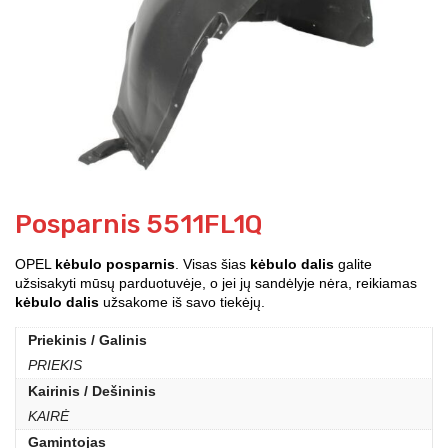
Posparnis 5511FL1Q
OPEL
kėbulo posparnis
. Visas šias
kėbulo dalis
galite
užsisakyti mūsų parduotuvėje, o jei jų sandėlyje nėra, reikiamas
kėbulo dalis
užsakome iš savo tiekėjų.
Priekinis / Galinis
PRIEKIS
Kairinis / Dešininis
KAIRĖ
Gamintojas