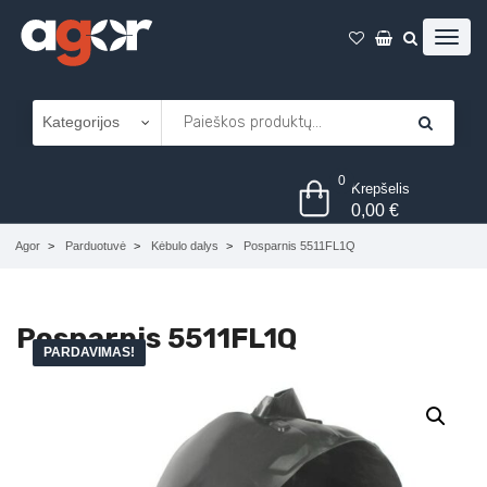
0
Krepšelis
0,00
€
Agor
Parduotuvė
Kėbulo dalys
Posparnis 5511FL1Q
Posparnis 5511FL1Q
PARDAVIMAS!