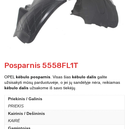
Posparnis 5558FL1T
OPEL
kėbulo posparnis
. Visas šias
kėbulo dalis
galite
užsisakyti mūsų parduotuvėje, o jei jų sandėlyje nėra, reikiamas
kėbulo dalis
užsakome iš savo tiekėjų.
Priekinis / Galinis
PRIEKIS
Kairinis / Dešininis
KAIRĖ
Gamintojas