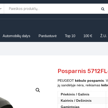
Automobilių dalys
Parduotuvė
Top 10
100 €
Ž.U.
Posparnis 5712FL
PEUGEOT
kėbulo posparnis
. 
jų sandėlyje nėra, reikiamas
kėbu
Priekinis / Galinis
Kairinis / Dešininis
Gamintojas