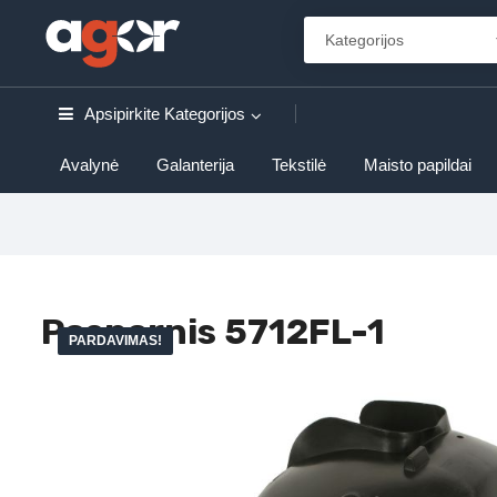
Apsipirkite
Kategorijos
Avalynė
Galanterija
Tekstilė
Maisto papildai
Posparnis 5712FL-1
PARDAVIMAS!