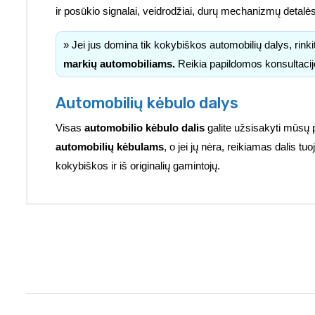
ir posūkio signalai, veidrodžiai, durų mechanizmų detalė
» Jei jus domina tik kokybiškos automobilių dalys, rink
markių automobiliams.
Reikia papildomos konsultacij
Automobilių kėbulo dalys
Visas
automobilio kėbulo dalis
galite užsisakyti mūsų 
automobilių kėbulams
, o jei jų nėra, reikiamas dalis 
kokybiškos ir iš originalių gamintojų.