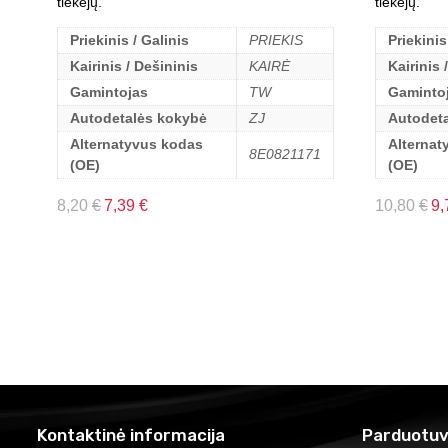
tiekėjų.
tiekėjų.
Priekinis / Galinis
PRIEKIS
Priekinis
Kairinis / Dešininis
KAIRĖ
Kairinis 
Gamintojas
TW
Gaminto
Autodetalės kokybė
ZJ
Autodet
Alternatyvus kodas
Alternat
8E0821171
(OE)
(OE)
8,20
€
7,39
€
10,80
€
9,
Kontaktinė informacija
Parduotuv