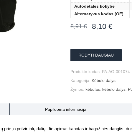
Autodetalės kokybė
Alternatyvus kodas (OE)
8,10
€
8,91
€
RODYTI DAUGIAU
Produkto kodas:
PA-AG-001074
Kategorija:
Kėbulo dalys
Žymos:
kėbulas
,
kėbulo dalys
,
Po
Papildoma informacija
prie jo pritvirtintų dalių. Jie apima: kapotas ir bagažinės dangtis, durys