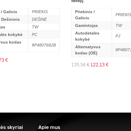
tiekėjų.
 / Galinis
PRIEKIS
Priekinis /
PRIEKI
Galinis
/ Dešininis
DEŠINĖ
Gamintojas
TW
jas
TW
Autodetalės
alės kokybė
PC
PJ
kokybė
yvus kodas
8P4807682B
Alternatyvus
8P4807
kodas (OE)
73
€
135,56
€
122,13
€
ės skyriai
Apie mus