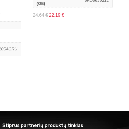
8KO863821L
(OE)
S
24,64
€
22,19
€
105AGRU
Stiprus partnerių produktų tinklas