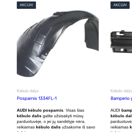
AKCIJA!
AKCIJA!
Kėbulo dalys
Kėbulo daly
Posparnis 1334FL-1
Bamperio 
AUDI kėbulo posparnis
. Visas šias
AUDI
bampe
kėbulo dalis
galite užsisakyti mūsų
kėbulo dal
parduotuvėje, o jei jų sandėlyje nėra,
parduotuvėj
reikiamas
kėbulo dalis
užsakome iš savo
reikiamas
k