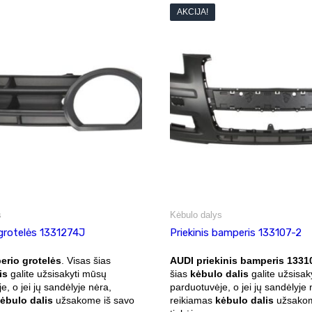
AKCIJA!
s
Kėbulo dalys
grotelės 1331274J
Priekinis bamperis 133107-2
rio grotelės
. Visas šias
AUDI priekinis bamperis 1331
is
galite užsisakyti mūsų
šias
kėbulo dalis
galite užsisak
e, o jei jų sandėlyje nėra,
parduotuvėje, o jei jų sandėlyje 
ėbulo dalis
užsakome iš savo
reikiamas
kėbulo dalis
užsakom