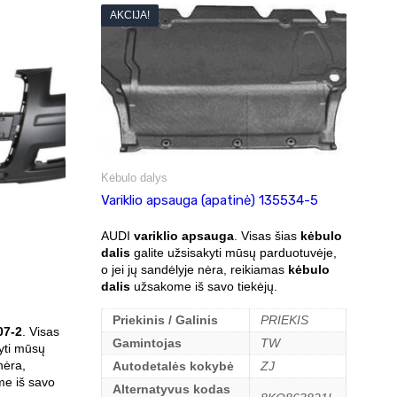
AKCIJA!
Kėbulo dalys
Variklio apsauga (apatinė) 135534-5
AUDI
variklio apsauga
. Visas šias
kėbulo
dalis
galite užsisakyti mūsų parduotuvėje,
o jei jų sandėlyje nėra, reikiamas
kėbulo
dalis
užsakome iš savo tiekėjų.
Priekinis / Galinis
PRIEKIS
07-2
. Visas
Gamintojas
TW
yti mūsų
nėra,
Autodetalės kokybė
ZJ
e iš savo
Alternatyvus kodas