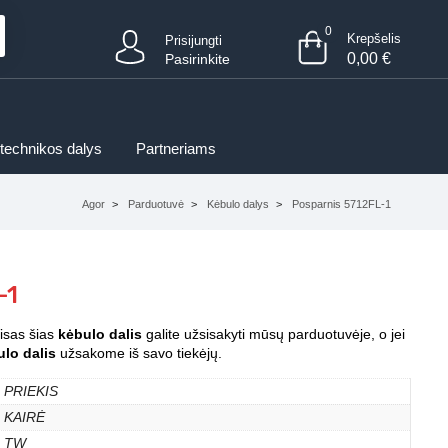
0
Krepšelis
Prisijungti
0,00
€
Pasirinkite
 technikos dalys
Partneriams
Agor
Parduotuvė
Kėbulo dalys
Posparnis 5712FL-1
-1
Visas šias
kėbulo dalis
galite užsisakyti mūsų parduotuvėje, o jei
lo dalis
užsakome iš savo tiekėjų.
PRIEKIS
KAIRĖ
TW