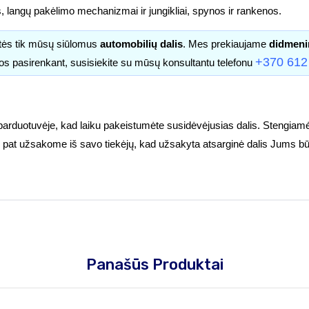
s, langų pakėlimo mechanizmai ir jungikliai, spynos ir rankenos.
itės tik mūsų siūlomus
automobilių dalis
. Mes prekiaujame
didmeni
+370 612
os pasirenkant, susisiekite su mūsų konsultantu telefonu
parduotuvėje, kad laiku pakeistumėte susidėvėjusias dalis. Stengiamė
tuoj pat užsakome iš savo tiekėjų, kad užsakyta atsarginė dalis Jums bū
Panašūs Produktai