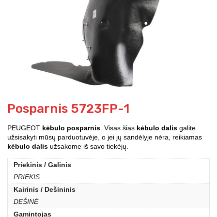
Posparnis 5723FP-1
PEUGEOT
kėbulo posparnis
. Visas šias
kėbulo dalis
galite
užsisakyti mūsų parduotuvėje, o jei jų sandėlyje nėra, reikiamas
kėbulo dalis
užsakome iš savo tiekėjų.
Priekinis / Galinis
PRIEKIS
Kairinis / Dešininis
DEŠINĖ
Gamintojas