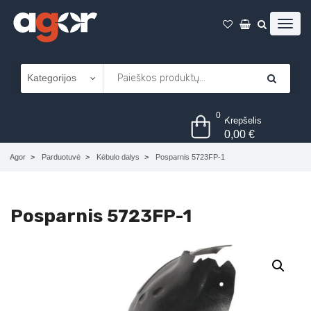
0
Krepšelis
0,00
€
Agor
Parduotuvė
Kėbulo dalys
Posparnis 5723FP-1
Posparnis 5723FP-1