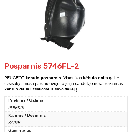
Posparnis 5746FL-2
PEUGEOT
kėbulo posparnis
. Visas šias
kėbulo dalis
galite
užsisakyti mūsų parduotuvėje, o jei jų sandėlyje nėra, reikiamas
kėbulo dalis
užsakome iš savo tiekėjų.
Priekinis / Galinis
PRIEKIS
Kairinis / Dešininis
KAIRĖ
Gamintojas