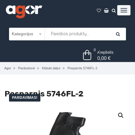
0
Krepšelis
0,00
€
Agor
Parduotuvė
Kėbulo dalys
Posparnis 5746FL-2
Posparnis 5746FL-2
PARDAVIMAS!