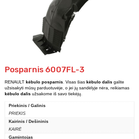
Posparnis 6007FL-3
RENAULT
kėbulo posparnis
. Visas šias
kėbulo dalis
galite
užsisakyti mūsų parduotuvėje, o jei jų sandėlyje nėra, reikiamas
kėbulo dalis
užsakome iš savo tiekėjų.
Priekinis / Galinis
PRIEKIS
Kairinis / Dešininis
KAIRĖ
Gamintojas