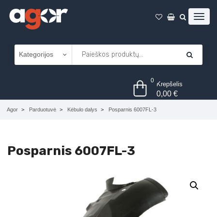
0
Krepšelis
0,00
€
Agor
Parduotuvė
Kėbulo dalys
Posparnis 6007FL-3
Posparnis 6007FL-3