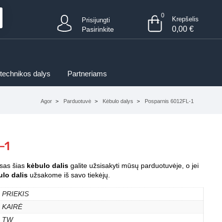
0
Krepšelis
Prisijungti
0,00
€
Pasirinkite
 technikos dalys
Partneriams
Agor
Parduotuvė
Kėbulo dalys
Posparnis 6012FL-1
-1
isas šias
kėbulo dalis
galite užsisakyti mūsų parduotuvėje, o jei
lo dalis
užsakome iš savo tiekėjų.
PRIEKIS
KAIRĖ
TW