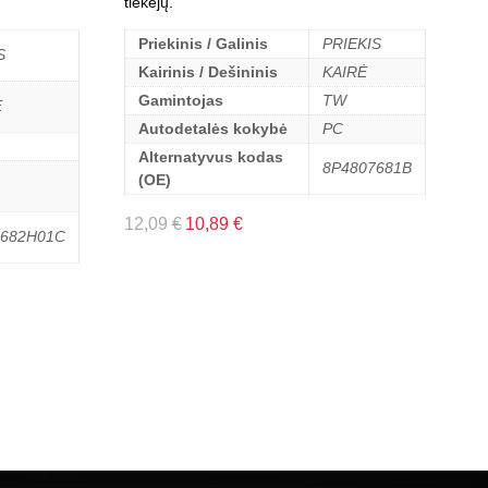
tiekėjų.
Priekinis / Galinis
PRIEKIS
S
Kairinis / Dešininis
KAIRĖ
Gamintojas
TW
Ė
Autodetalės kokybė
PC
Alternatyvus kodas
8P4807681B
(OE)
12,09
€
10,89
€
7682H01C