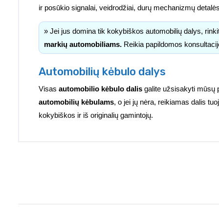
ir posūkio signalai, veidrodžiai, durų mechanizmų detalė
» Jei jus domina tik kokybiškos automobilių dalys, rink
markių automobiliams.
Reikia papildomos konsultacij
Automobilių kėbulo dalys
Visas
automobilio kėbulo dalis
galite užsisakyti mūsų 
automobilių kėbulams
, o jei jų nėra, reikiamas dalis 
kokybiškos ir iš originalių gamintojų.