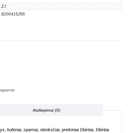
ZJ
8200415285
sparnis
Atsiliepimai (0)
, buferiai, sparnai, slenksčiai, priekiniai žibintai, žibintai