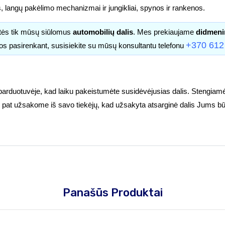
s, langų pakėlimo mechanizmai ir jungikliai, spynos ir rankenos.
itės tik mūsų siūlomus
automobilių dalis
. Mes prekiaujame
didmeni
+370 612
os pasirenkant, susisiekite su mūsų konsultantu telefonu
parduotuvėje, kad laiku pakeistumėte susidėvėjusias dalis. Stengiamė
tuoj pat užsakome iš savo tiekėjų, kad užsakyta atsarginė dalis Jums bū
Panašūs Produktai