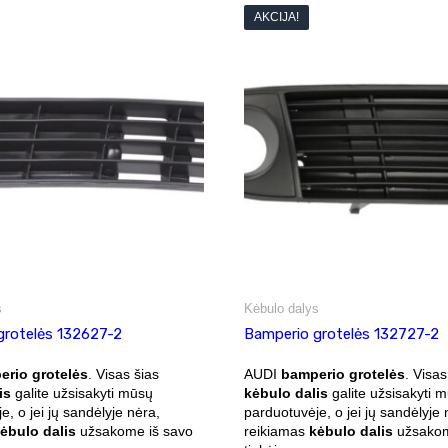
AKCIJA!
s
Kėbulo dalys
grotelės 132627-2
Bamperio grotelės 132727-2
rio grotelės
. Visas šias
AUDI
bamperio grotelės
. Visas
is
galite užsisakyti mūsų
kėbulo dalis
galite užsisakyti 
e, o jei jų sandėlyje nėra,
parduotuvėje, o jei jų sandėlyje 
ėbulo dalis
užsakome iš savo
reikiamas
kėbulo dalis
užsakom