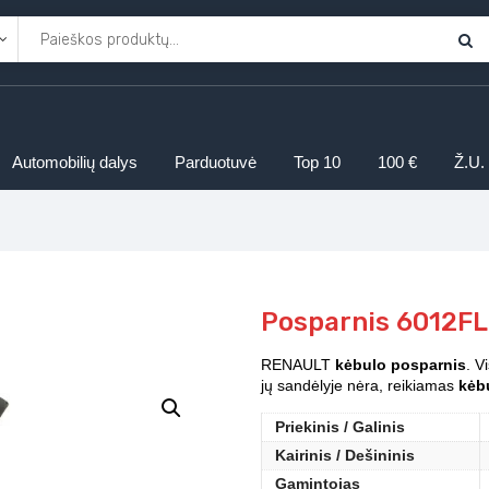
Automobilių dalys
Parduotuvė
Top 10
100 €
Ž.U.
Posparnis 6012FL
RENAULT
kėbulo posparnis
. V
jų sandėlyje nėra, reikiamas
kėbu
Priekinis / Galinis
Kairinis / Dešininis
Gamintojas