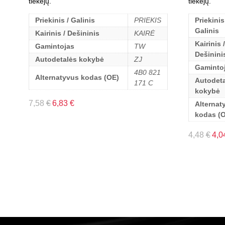
tiekėjų.
tiekėjų.
Priekinis / Galinis
PRIEKIS
Priekinis
Galinis
Kairinis / Dešininis
KAIRĖ
Kairinis /
Gamintojas
TW
Dešinini
Autodetalės kokybė
ZJ
Gaminto
4B0 821
Alternatyvus kodas (OE)
Autodeta
171 C
kokybė
7,58
€
6,83
€
Alternat
kodas (
4,48
€
4,0