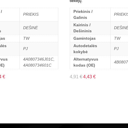
tiekėjų.
 /
Priekinis /
PRIEKIS
PRIEKI
Galinis
Kairinis /
DEŠINĖ
DEŠIN
s
Dešininis
jas
TW
Gamintojas
TW
lės
Autodetalės
PJ
PJ
kokybė
yvus
4A0807346J01C,
Alternatyvus
4B080
OE)
4A080734601C
kodas (OE)
4
€
4,91
€
4,43
€