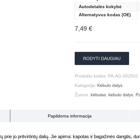
Autodetalės kokybė
Alternatyvus kodas (OE)
7,49
€
RODYTI DAUGIAU
Produkto kodas:
PA-AG-002910
Kategorija:
Kėbulo dalys
Žymos:
kėbulas
,
kėbulo dalys
,
Po
Papildoma informacija
prie jo pritvirtintų dalių. Jie apima: kapotas ir bagažinės dangtis, durys