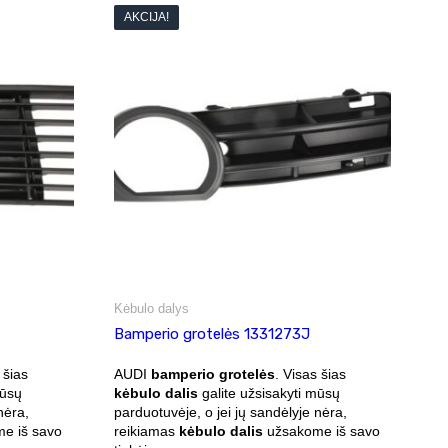
AKCIJA!
Kėbulo dalys
Bamperio grotelės 1331273J
 šias
AUDI
bamperio grotelės
. Visas šias
mūsų
kėbulo dalis
galite užsisakyti mūsų
nėra,
parduotuvėje, o jei jų sandėlyje nėra,
e iš savo
reikiamas
kėbulo dalis
užsakome iš savo