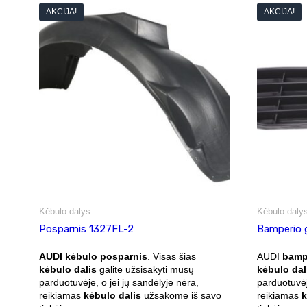
AKCIJA!
AKCIJA!
Kėbulo dalys
Kėbulo daly
Posparnis 1327FL-2
Bamperio 
AUDI kėbulo posparnis
. Visas šias
AUDI
bampe
kėbulo dalis
galite užsisakyti mūsų
kėbulo dal
parduotuvėje, o jei jų sandėlyje nėra,
parduotuvėj
reikiamas
kėbulo dalis
užsakome iš savo
reikiamas
k