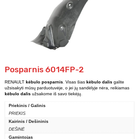
Posparnis 6014FP-2
RENAULT
kėbulo posparnis
. Visas šias
kėbulo dalis
galite
užsisakyti mūsų parduotuvėje, o jei jų sandėlyje nėra, reikiamas
kėbulo dalis
užsakome iš savo tiekėjų.
Priekinis / Galinis
PRIEKIS
Kairinis / Dešininis
DEŠINĖ
Gamintojas