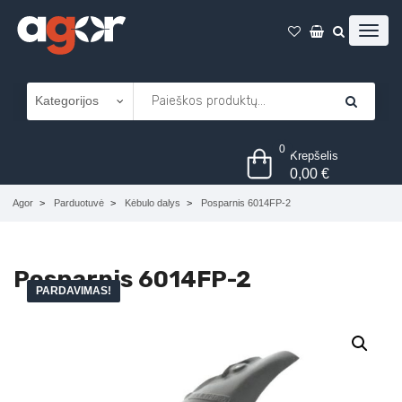
0
Krepšelis
0,00
€
Agor
Parduotuvė
Kėbulo dalys
Posparnis 6014FP-2
Posparnis 6014FP-2
PARDAVIMAS!