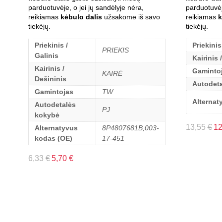
parduotuvėje, o jei jų sandėlyje nėra,
parduotuvėj
reikiamas
kėbulo dalis
užsakome iš savo
reikiamas
k
tiekėjų.
tiekėjų.
Priekinis /
Priekinis
PRIEKIS
Galinis
Kairinis 
Kairinis /
Gaminto
KAIRĖ
Dešininis
Autodet
Gamintojas
TW
Alternat
Autodetalės
PJ
kokybė
13,55
€
1
Alternatyvus
8P4807681B,003-
kodas (OE)
17-451
6,33
€
5,70
€