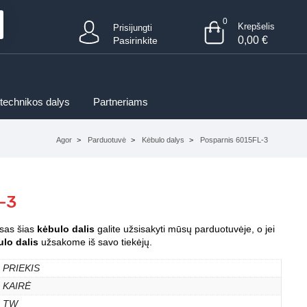
0
Krepšelis
Prisijungti
0,00
€
Pasirinkite
 technikos dalys
Partneriams
Agor
Parduotuvė
Kėbulo dalys
Posparnis 6015FL-3
-3
isas šias
kėbulo dalis
galite užsisakyti mūsų parduotuvėje, o jei
lo dalis
užsakome iš savo tiekėjų.
PRIEKIS
KAIRĖ
TW