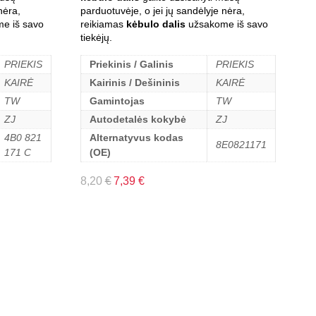
nėra,
parduotuvėje, o jei jų sandėlyje nėra,
e iš savo
reikiamas
kėbulo dalis
užsakome iš savo
tiekėjų.
PRIEKIS
Priekinis / Galinis
PRIEKIS
KAIRĖ
Kairinis / Dešininis
KAIRĖ
TW
Gamintojas
TW
ZJ
Autodetalės kokybė
ZJ
4B0 821
Alternatyvus kodas
8E0821171
171 C
(OE)
8,20
€
7,39
€