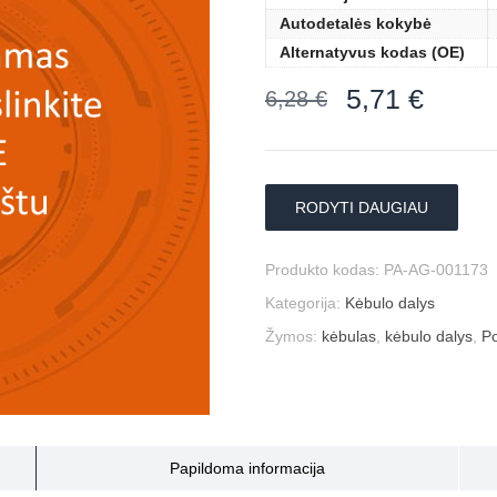
Autodetalės kokybė
Alternatyvus kodas (OE)
5,71
€
6,28
€
RODYTI DAUGIAU
Produkto kodas:
PA-AG-001173
Kategorija:
Kėbulo dalys
Žymos:
kėbulas
,
kėbulo dalys
,
Po
Papildoma informacija