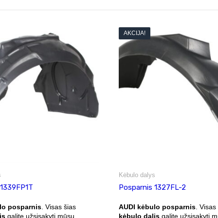
AKCIJA!
s
Kėbulo dalys
 1339FP1T
Posparnis 1327FL-2
lo posparnis
. Visas šias
AUDI kėbulo posparnis
. Visas
is
galite užsisakyti mūsų
kėbulo dalis
galite užsisakyti 