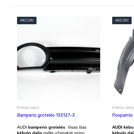
AKCIJA!
AKCIJA!
Kėbulo dalys
Kėbulo daly
Bamperio grotelės 133127-3
Posparnis
AUDI
bamperio grotelės
. Visas šias
AUDI kėbu
kėbulo dalis
galite užsisakyti mūsų
kėbulo dal