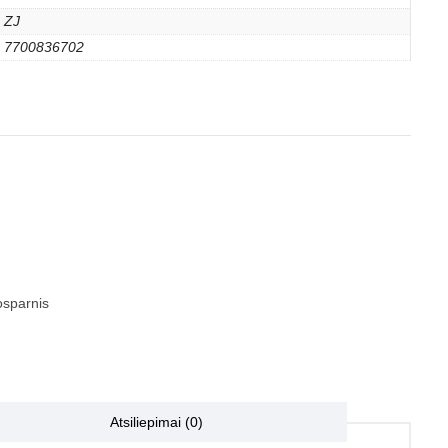
ZJ
7700836702
sparnis
Atsiliepimai (0)