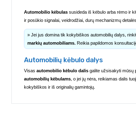
Automobilio kėbulas
susideda iš kėbulo arba rėmo ir kitų 
ir posūkio signalai, veidrodžiai, durų mechanizmų detalė
» Jei jus domina tik kokybiškos automobilių dalys, rink
markių automobiliams.
Reikia papildomos konsultacij
Automobilių kėbulo dalys
Visas
automobilio kėbulo dalis
galite užsisakyti mūsų 
automobilių kėbulams
, o jei jų nėra, reikiamas dalis 
kokybiškos ir iš originalių gamintojų.