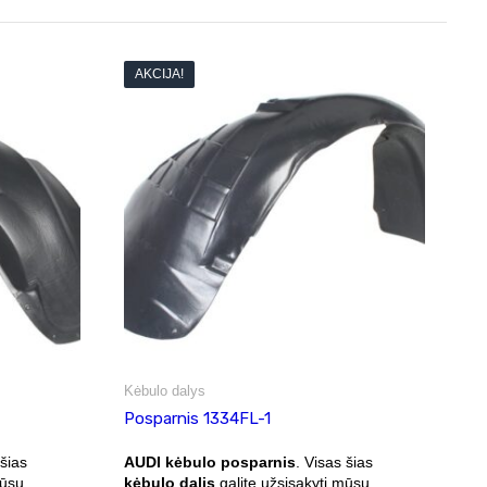
AKCIJA!
Kėbulo dalys
Posparnis 1334FL-1
 šias
AUDI kėbulo posparnis
. Visas šias
mūsų
kėbulo dalis
galite užsisakyti mūsų