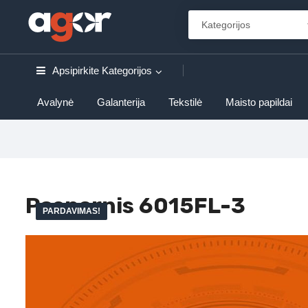
Apsipirkite
Kategorijos
Avalynė
Galanterija
Tekstilė
Maisto papildai
Posparnis 6015FL-3
PARDAVIMAS!