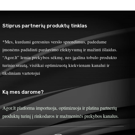
Stiprus partnerių produktų tinklas
*Mes, kurdami geresnius verslo sprendimus, padedame
įmonėms padidinti pardavimo efektyvumą ir mažinti išlaidas.
“Agor.lt” lemia prekybos sėkmę, nes įgalina tobulo produkto
turinio srautą, visiškai optimizuotą kiekvienam kanalui ir
tiksliniam vartotojui
Ką mes darome?
Agor.lt platforma importuoja, optimizuoja ir platina partnerių
produktų turinį į rinkodaros ir mažmeninės prekybos kanalus.