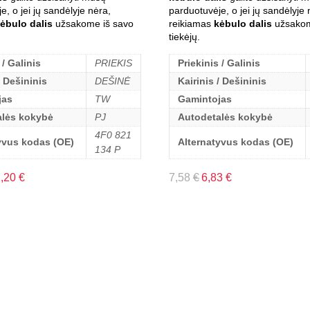
e, o jei jų sandėlyje nėra,
parduotuvėje, o jei jų sandėlyje 
ėbulo dalis
užsakome iš savo
reikiamas
kėbulo dalis
užsakom
tiekėjų.
 / Galinis
PRIEKIS
Priekinis / Galinis
/ Dešininis
DEŠINĖ
Kairinis / Dešininis
jas
TW
Gamintojas
alės kokybė
PJ
Autodetalės kokybė
4F0 821
yvus kodas (OE)
Alternatyvus kodas (OE)
134 P
2,20
€
7,58
€
6,83
€