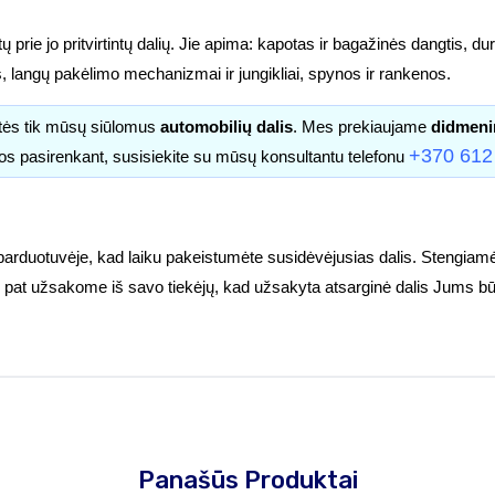
prie jo pritvirtintų dalių. Jie apima: kapotas ir bagažinės dangtis, durys
s, langų pakėlimo mechanizmai ir jungikliai, spynos ir rankenos.
itės tik mūsų siūlomus
automobilių dalis
. Mes prekiaujame
didmeni
+370 612
os pasirenkant, susisiekite su mūsų konsultantu telefonu
parduotuvėje, kad laiku pakeistumėte susidėvėjusias dalis. Stengiamė
tuoj pat užsakome iš savo tiekėjų, kad užsakyta atsarginė dalis Jums bū
Panašūs Produktai