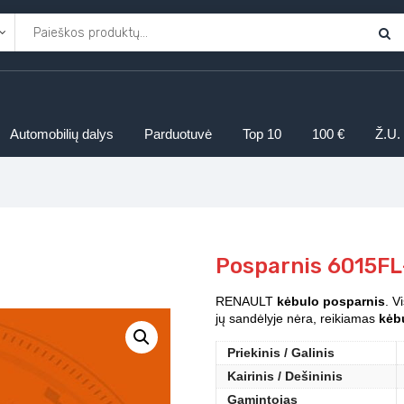
Automobilių dalys
Parduotuvė
Top 10
100 €
Ž.U.
Posparnis 6015FL
RENAULT
kėbulo posparnis
. V
jų sandėlyje nėra, reikiamas
kėbu
Priekinis / Galinis
Kairinis / Dešininis
Gamintojas