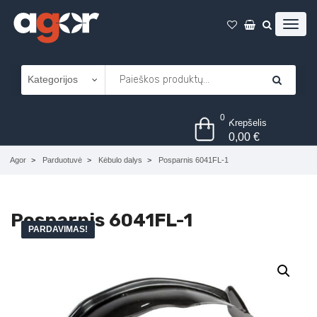
0
Krepšelis
0,00
€
Agor
Parduotuvė
Kėbulo dalys
Posparnis 6041FL-1
Posparnis 6041FL-1
PARDAVIMAS!