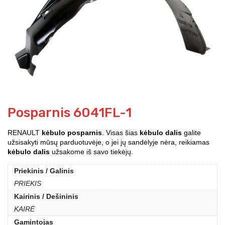
Posparnis 6041FL-1
RENAULT
kėbulo posparnis
. Visas šias
kėbulo dalis
galite
užsisakyti mūsų parduotuvėje, o jei jų sandėlyje nėra, reikiamas
kėbulo dalis
užsakome iš savo tiekėjų.
Priekinis / Galinis
PRIEKIS
Kairinis / Dešininis
KAIRĖ
Gamintojas