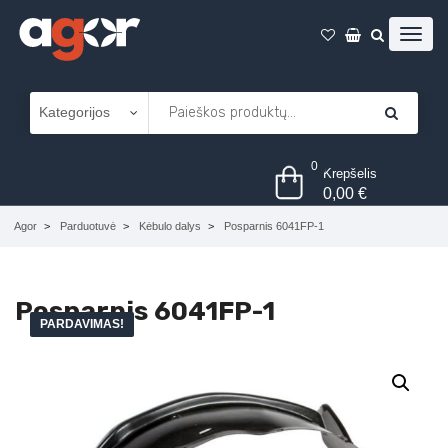
0
Krepšelis
0,00
€
Agor
Parduotuvė
Kėbulo dalys
Posparnis 6041FP-1
Posparnis 6041FP-1
PARDAVIMAS!