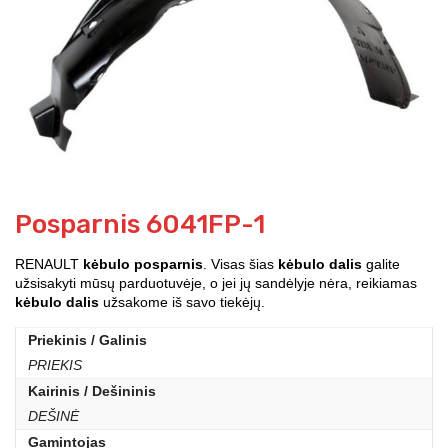
Posparnis 6041FP-1
RENAULT
kėbulo posparnis
. Visas šias
kėbulo dalis
galite
užsisakyti mūsų parduotuvėje, o jei jų sandėlyje nėra, reikiamas
kėbulo dalis
užsakome iš savo tiekėjų.
Priekinis / Galinis
PRIEKIS
Kairinis / Dešininis
DEŠINĖ
Gamintojas