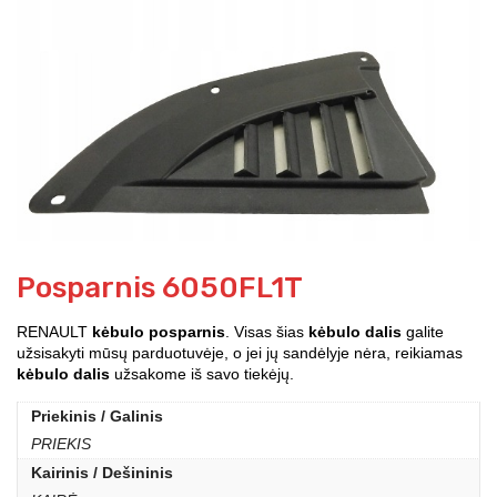
Posparnis 6050FL1T
RENAULT
kėbulo posparnis
. Visas šias
kėbulo dalis
galite
užsisakyti mūsų parduotuvėje, o jei jų sandėlyje nėra, reikiamas
kėbulo dalis
užsakome iš savo tiekėjų.
Priekinis / Galinis
PRIEKIS
Kairinis / Dešininis