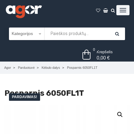
0
Krepšelis
0,00
€
Agor
Parduotuvė
Kėbulo dalys
Posparnis 6050FL1T
Posparnis 6050FL1T
PARDAVIMAS!