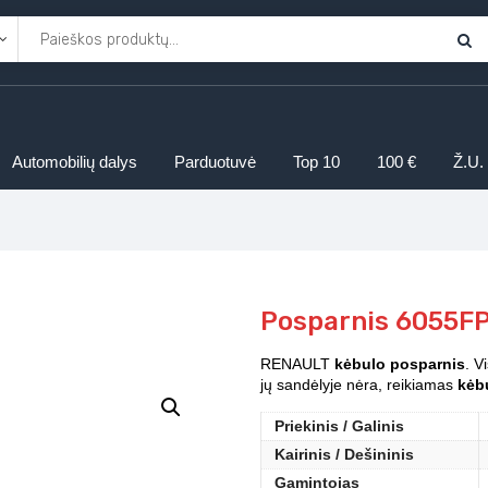
Automobilių dalys
Parduotuvė
Top 10
100 €
Ž.U.
Posparnis 6055FP
RENAULT
kėbulo posparnis
. V
jų sandėlyje nėra, reikiamas
kėbu
Priekinis / Galinis
Kairinis / Dešininis
Gamintojas