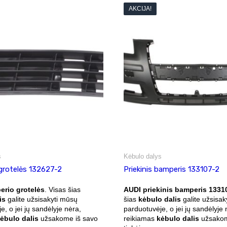
AKCIJA!
s
Kėbulo dalys
grotelės 132627-2
Priekinis bamperis 133107-2
rio grotelės
. Visas šias
AUDI priekinis bamperis 1331
is
galite užsisakyti mūsų
šias
kėbulo dalis
galite užsisak
e, o jei jų sandėlyje nėra,
parduotuvėje, o jei jų sandėlyje 
ėbulo dalis
užsakome iš savo
reikiamas
kėbulo dalis
užsakom