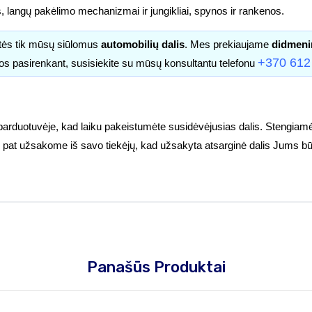
s, langų pakėlimo mechanizmai ir jungikliai, spynos ir rankenos.
itės tik mūsų siūlomus
automobilių dalis
. Mes prekiaujame
didmeni
+370 612
os pasirenkant, susisiekite su mūsų konsultantu telefonu
parduotuvėje, kad laiku pakeistumėte susidėvėjusias dalis. Stengiamė
tuoj pat užsakome iš savo tiekėjų, kad užsakyta atsarginė dalis Jums bū
Panašūs Produktai