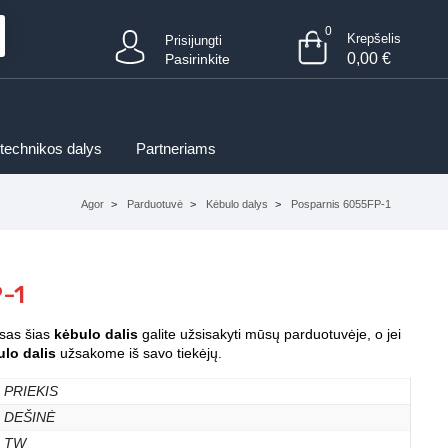
0
Krepšelis
Prisijungti
0,00
€
Pasirinkite
 technikos dalys
Partneriams
Agor
Parduotuvė
Kėbulo dalys
Posparnis 6055FP-1
-1
isas šias
kėbulo dalis
galite užsisakyti mūsų parduotuvėje, o jei
lo dalis
užsakome iš savo tiekėjų.
PRIEKIS
DEŠINĖ
TW