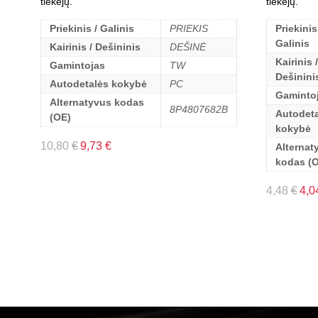
tiekėjų.
tiekėjų.
Priekinis / Galinis
PRIEKIS
Priekinis
Galinis
Kairinis / Dešininis
DEŠINĖ
Kairinis /
Gamintojas
TW
Dešinini
Autodetalės kokybė
PC
Gaminto
Alternatyvus kodas
8P4807682B
Autodeta
(OE)
kokybė
10,80
€
9,73
€
Alternat
kodas (
4,48
€
4,0