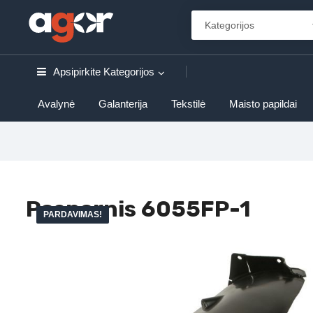
Apsipirkite
Kategorijos
Avalynė
Galanterija
Tekstilė
Maisto papildai
Posparnis 6055FP-1
PARDAVIMAS!