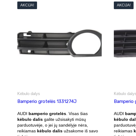
AKCIJA!
AKCIJA!
Kėbulo dalys
Kėbulo daly
Bamperio grotelės 1331274J
Bamperio 
AUDI
bamperio grotelės
. Visas šias
AUDI
bampe
kėbulo dalis
galite užsisakyti mūsų
kėbulo dal
parduotuvėje, o jei jų sandėlyje nėra,
parduotuvėj
reikiamas
kėbulo dalis
užsakome iš savo
reikiamas
k