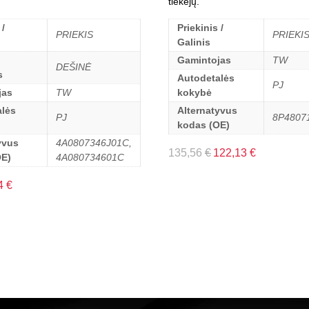
tiekėjų.
 /
Priekinis /
PRIEKIS
PRIEKI
Galinis
Gamintojas
TW
DEŠINĖ
s
Autodetalės
PJ
jas
TW
kokybė
lės
Alternatyvus
PJ
8P4807
kodas (OE)
yvus
4A0807346J01C,
135,56
€
122,13
€
OE)
4A080734601C
4
€