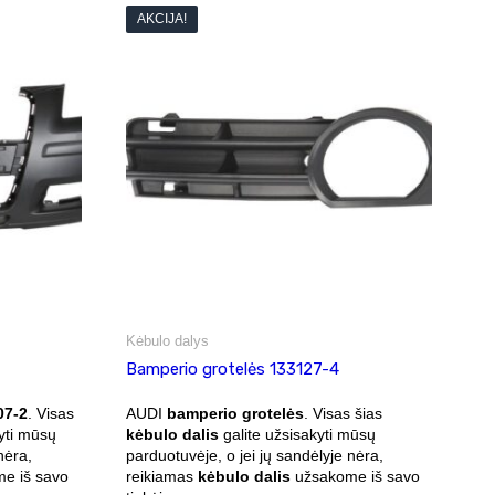
AKCIJA!
Kėbulo dalys
Bamperio grotelės 133127-4
07-2
. Visas
AUDI
bamperio grotelės
. Visas šias
yti mūsų
kėbulo dalis
galite užsisakyti mūsų
nėra,
parduotuvėje, o jei jų sandėlyje nėra,
e iš savo
reikiamas
kėbulo dalis
užsakome iš savo