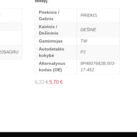
tiekėjų.
Priekinis /
S
PRIEKIS
Galinis
Kairinis /
DEŠINĖ
Dešininis
Gamintojas
TW
Autodetalės
105AGRU
PJ
kokybė
Alternatyvus
8P4807682B,003-
kodas (OE)
17-452
6,33
€
5,70
€