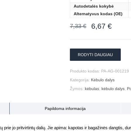
Autodetalės kokybė
Alternatyvus kodas (OE)
6,67
€
7,33
€
RODYTI DAUGIAU
Produkto kodas:
PA-AG-001219
Kategorija:
Kėbulo dalys
Žymos:
kėbulas
,
kėbulo dalys
,
Po
Papildoma informacija
prie jo pritvirtintų dalių. Jie apima: kapotas ir bagažinės dangtis, durys