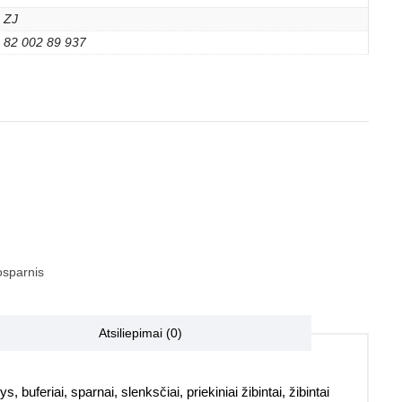
ZJ
82 002 89 937
sparnis
Atsiliepimai (0)
, buferiai, sparnai, slenksčiai, priekiniai žibintai, žibintai