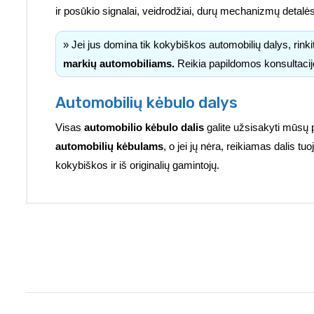
ir posūkio signalai, veidrodžiai, durų mechanizmų detalė
» Jei jus domina tik kokybiškos automobilių dalys, rink
markių automobiliams.
Reikia papildomos konsultacij
Automobilių kėbulo dalys
Visas
automobilio kėbulo dalis
galite užsisakyti mūsų 
automobilių kėbulams
, o jei jų nėra, reikiamas dalis 
kokybiškos ir iš originalių gamintojų.