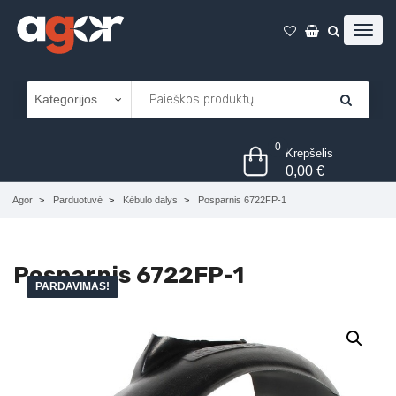
0
Krepšelis
0,00
€
Agor
Parduotuvė
Kėbulo dalys
Posparnis 6722FP-1
Posparnis 6722FP-1
PARDAVIMAS!