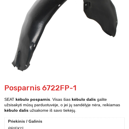
Posparnis 6722FP-1
SEAT
kėbulo posparnis
. Visas šias
kėbulo dalis
galite
užsisakyti mūsų parduotuvėje, o jei jų sandėlyje nėra, reikiamas
kėbulo dalis
užsakome iš savo tiekėjų.
Priekinis / Galinis
PRIEKIS