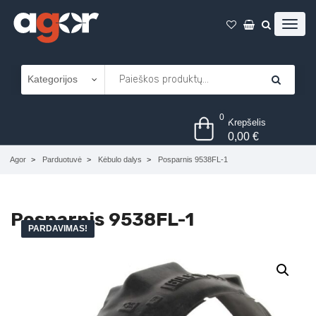
0
Krepšelis
0,00
€
Agor
Parduotuvė
Kėbulo dalys
Posparnis 9538FL-1
Posparnis 9538FL-1
PARDAVIMAS!