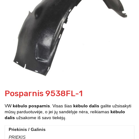
Posparnis 9538FL-1
VW
kėbulo posparnis
. Visas šias
kėbulo dalis
galite užsisakyti
mūsų parduotuvėje, o jei jų sandėlyje nėra, reikiamas
kėbulo
dalis
užsakome iš savo tiekėjų.
Priekinis / Galinis
PRIEKIS