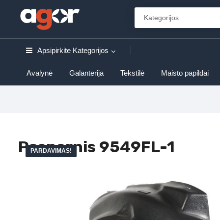
Apsipirkite
Kategorijos
Avalynė
Galanterija
Tekstilė
Maisto papildai
Posparnis 9549FL-1
PARDAVIMAS!