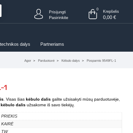
0
Krepšelis
Prisijungti
0,00
€
Pasirinkite
 technikos dalys
Partneriams
Agor
Parduotuvė
Kėbulo dalys
Posparnis 9549FL-1
-1
is
. Visas šias
kėbulo dalis
galite užsisakyti mūsų parduotuvėje,
s
kėbulo dalis
užsakome iš savo tiekėjų.
PRIEKIS
KAIRĖ
TW