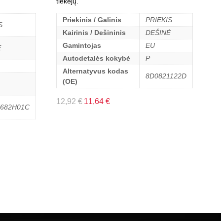
tiekėjų.
Priekinis / Galinis
PRIEKIS
S
Kairinis / Dešininis
DEŠINĖ
Gamintojas
EU
Ė
Autodetalės kokybė
P
Alternatyvus kodas
8D0821122D
(OE)
12,92
€
11,64
€
7682H01C