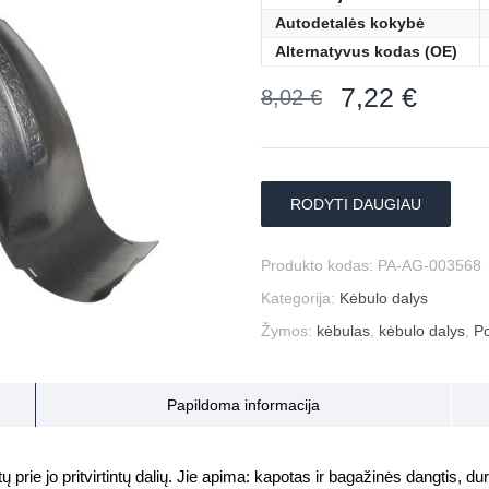
Autodetalės kokybė
Alternatyvus kodas (OE)
7,22
€
8,02
€
RODYTI DAUGIAU
Produkto kodas:
PA-AG-003568
Kategorija:
Kėbulo dalys
Žymos:
kėbulas
,
kėbulo dalys
,
Po
Papildoma informacija
prie jo pritvirtintų dalių. Jie apima: kapotas ir bagažinės dangtis, durys