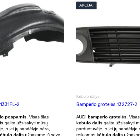
AKCIJA!
s
Kėbulo dalys
 1331FL-2
Bamperio grotelės 132727-2
lo posparnis
. Visas šias
AUDI
bamperio grotelės
. Visas
is
galite užsisakyti mūsų
kėbulo dalis
galite užsisakyti 
e, o jei jų sandėlyje nėra,
parduotuvėje, o jei jų sandėlyje 
ėbulo dalis
užsakome iš savo
reikiamas
kėbulo dalis
užsakom