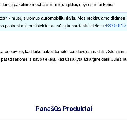
s, langų pakėlimo mechanizmai ir jungikliai, spynos ir rankenos.
itės tik mūsų siūlomus
automobilių dalis
. Mes prekiaujame
didmeni
+370 612
os pasirenkant, susisiekite su mūsų konsultantu telefonu
parduotuvėje, kad laiku pakeistumėte susidėvėjusias dalis. Stengiamė
tuoj pat užsakome iš savo tiekėjų, kad užsakyta atsarginė dalis Jums bū
Panašūs Produktai