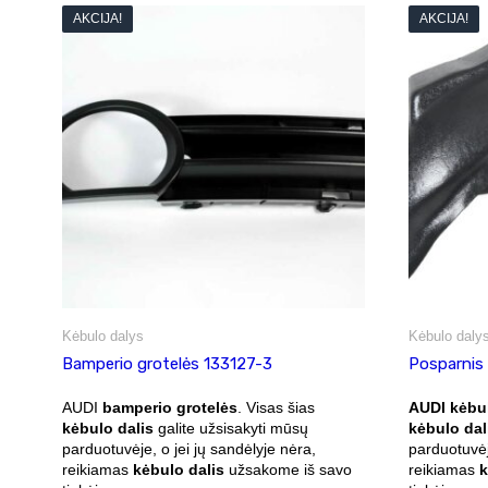
AKCIJA!
AKCIJA!
Kėbulo dalys
Kėbulo daly
Bamperio grotelės 133127-3
Posparnis
AUDI
bamperio grotelės
. Visas šias
AUDI kėbu
kėbulo dalis
galite užsisakyti mūsų
kėbulo dal
parduotuvėje, o jei jų sandėlyje nėra,
parduotuvėj
reikiamas
kėbulo dalis
užsakome iš savo
reikiamas
k