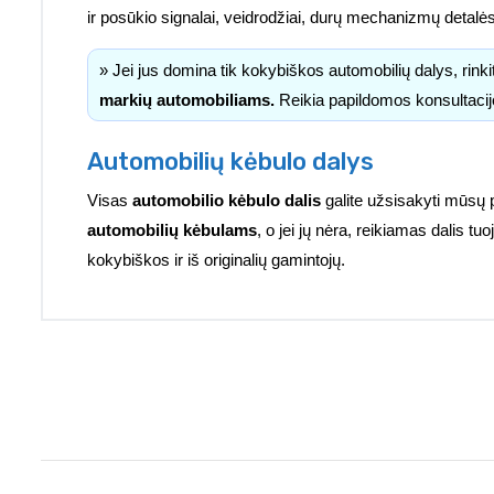
ir posūkio signalai, veidrodžiai, durų mechanizmų detalė
» Jei jus domina tik kokybiškos automobilių dalys, rink
markių automobiliams.
Reikia papildomos konsultacij
Automobilių kėbulo dalys
Visas
automobilio kėbulo dalis
galite užsisakyti mūsų 
automobilių kėbulams
, o jei jų nėra, reikiamas dalis 
kokybiškos ir iš originalių gamintojų.