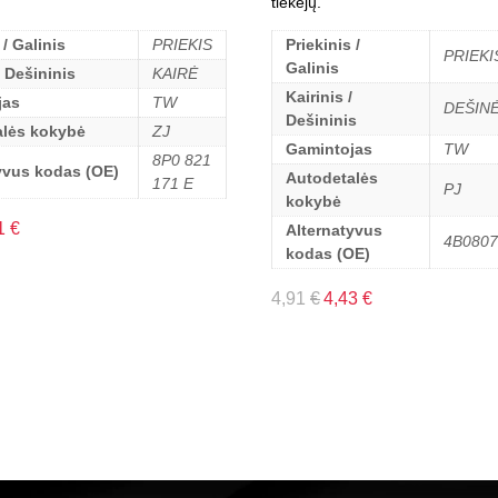
tiekėjų.
 / Galinis
PRIEKIS
Priekinis /
PRIEKI
Galinis
/ Dešininis
KAIRĖ
Kairinis /
jas
TW
DEŠIN
Dešininis
alės kokybė
ZJ
Gamintojas
TW
8P0 821
yvus kodas (OE)
Autodetalės
171 E
PJ
kokybė
1
€
Alternatyvus
4B080
kodas (OE)
4,91
€
4,43
€