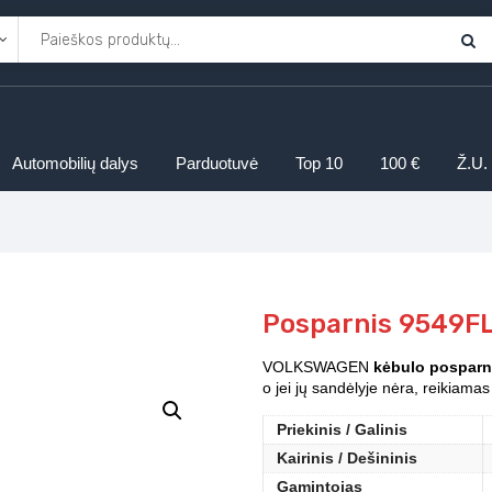
Automobilių dalys
Parduotuvė
Top 10
100 €
Ž.U.
Posparnis 9549FL
VOLKSWAGEN
kėbulo posparn
o jei jų sandėlyje nėra, reikiama
Priekinis / Galinis
Kairinis / Dešininis
Gamintojas