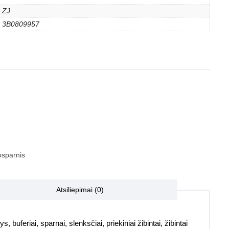
ZJ
3B0809957
sparnis
Atsiliepimai (0)
, buferiai, sparnai, slenksčiai, priekiniai žibintai, žibintai