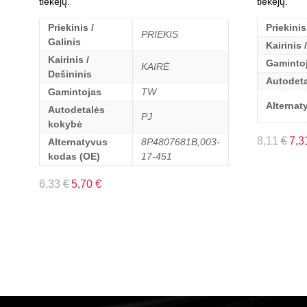
tiekėjų.
tiekėjų.
Priekinis /
Priekinis
PRIEKIS
Galinis
Kairinis 
Kairinis /
Gaminto
KAIRĖ
Dešininis
Autodet
Gamintojas
TW
Alternat
Autodetalės
PJ
kokybė
8,11
€
7,3
Alternatyvus
8P4807681B,003-
kodas (OE)
17-451
6,33
€
5,70
€