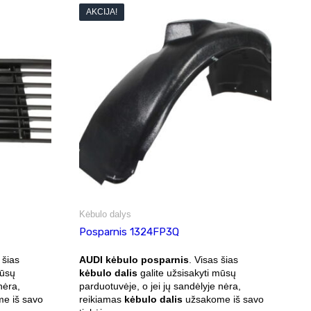
AKCIJA!
Kėbulo dalys
Posparnis 1324FP3Q
 šias
AUDI kėbulo posparnis
. Visas šias
mūsų
kėbulo dalis
galite užsisakyti mūsų
nėra,
parduotuvėje, o jei jų sandėlyje nėra,
e iš savo
reikiamas
kėbulo dalis
užsakome iš savo