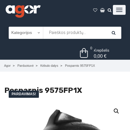
0
Krepšelis
0,00
€
Agor
Parduotuvė
Kėbulo dalys
Posparnis 9575FP1X
Posparnis 9575FP1X
PARDAVIMAS!