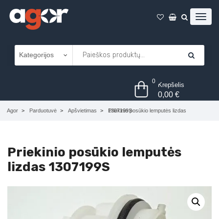
0
Krepšelis
0,00
€
Agor
Parduotuvė
Apšvietimas
Priekinio posūkio lemputės lizdas 1307199S
Priekinio posūkio lemputės
lizdas 1307199S