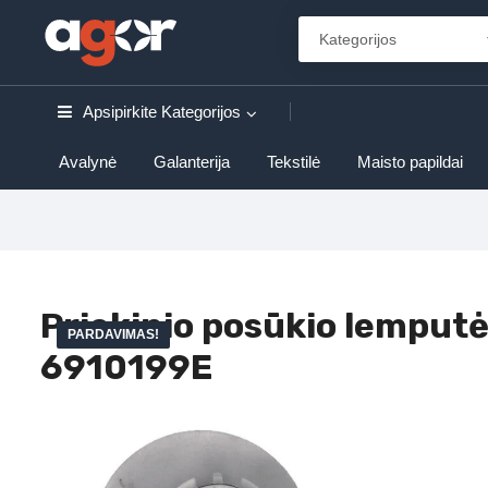
Apsipirkite
Kategorijos
Avalynė
Galanterija
Tekstilė
Maisto papildai
Priekinio posūkio lemputė
PARDAVIMAS!
6910199E