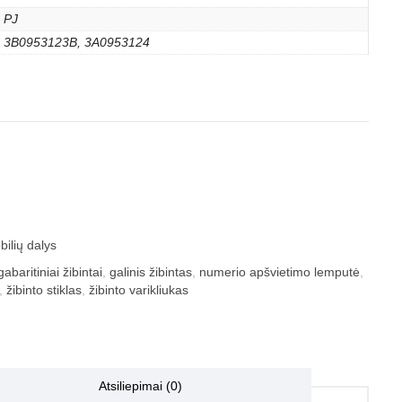
PJ
3B0953123B, 3A0953124
ilių dalys
gabaritiniai žibintai
,
galinis žibintas
,
numerio apšvietimo lemputė
,
,
žibinto stiklas
,
žibinto varikliukas
Atsiliepimai (0)