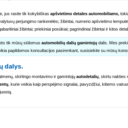
e, jus rasite tik kokybiškas
apšvietimo detales automobiliams,
tokia
valytuvų perjungimo rankenėlės; žibintai, numerio apšvietimo lemputės
i; gabaritiniai žibintai; priekiniai posūkiai; pagrindiniai žibintai ir kitos d
itės tik mūsų siūlomus
automobilių dalių gamintojų
dalis. Mes pre
ikia papildomos konsultacijos pasirenkant, susisiekite su mūsų kons
ų dalys.
ų matmenų, skirtingo montavimo ir gamintojų
autodetalių
, skirtu nakties
entų
, kurie veikia kaip perspėjimo signalai, pavyzdžiui, kitiems vai
juostą.