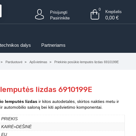
0
Krepšelis
Prisijungti
0,00
€
Pasirinkite
 technikos dalys
Partneriams
Parduotuvė
Apšvietimas
Priekinio posūkio lemputės lizdas 6910199E
 lemputės lizdas 6910199E
io lemputės lizdas
ir kitos autodetalės, skirtos nakties metu ir
 ir automobilio saloną bei kiti apšvietimo komponentai.
PRIEKIS
KAIRĖ=DEŠINĖ
EU