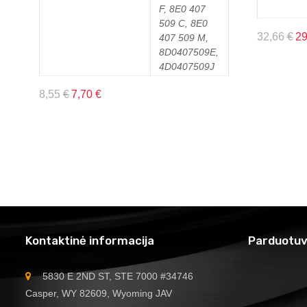
F, 8E0 407
509 C, 8E0
32,66
€
2
407 509 M,
8D0407509E,
4D0407509J
8,55
€
7,70
€
Kontaktinė informacija
Parduotuv
5830 E 2ND ST, STE 7000 #34746
Casper, WY 82609, Wyoming JAV