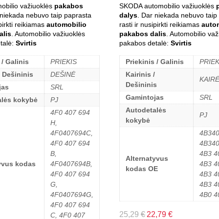
obilio važiuoklės
pakabos
SKODA automobilio važiuoklės
 niekada nebuvo taip paprasta
dalys
. Dar niekada nebuvo taip
ipirkti reikiamas
automobilio
rasti ir nusipirkti reikiamas
auto
alis
. Automobilio važiuoklės
pakabos dalis
. Automobilio važ
talė:
Svirtis
pakabos detalė:
Svirtis
 / Galinis
PRIEKIS
Priekinis / Galinis
PRIEK
/ Dešininis
DEŠINĖ
Kairinis /
KAIR
Dešininis
jas
SRL
Gamintojas
SRL
alės kokybė
PJ
Autodetalės
4F0 407 694
PJ
kokybė
H,
4F0407694C,
4B340
4F0 407 694
4B340
B,
4B3 4
Alternatyvus
yvus kodas
4F0407694B,
4B3 4
kodas OE
4F0 407 694
4B3 4
G,
4B3 4
4F0407694G,
4B0 4
4F0 407 694
25,29
€
22,79
€
C, 4F0 407