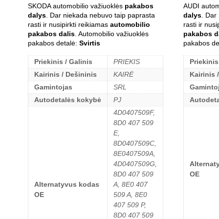
SKODA automobilio važiuoklės
pakabos
AUDI autom
dalys
. Dar niekada nebuvo taip paprasta
dalys
. Dar
rasti ir nusipirkti reikiamas
automobilio
rasti ir nus
pakabos dalis
. Automobilio važiuoklės
pakabos d
pakabos detalė:
Svirtis
pakabos de
Priekinis / Galinis
PRIEKIS
Priekinis
Kairinis / Dešininis
KAIRĖ
Kairinis 
Gamintojas
SRL
Gaminto
Autodetalės kokybė
PJ
Autodet
4D0407509F,
8D0 407 509
E,
8D0407509C,
8E0407509A,
4D0407509G,
Alternat
8D0 407 509
OE
Alternatyvus kodas
A, 8E0 407
OE
509 A, 8E0
407 509 P,
8D0 407 509