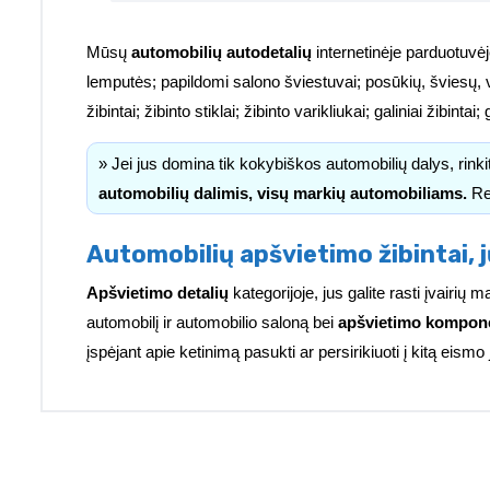
Mūsų
automobilių autodetalių
internetinėje parduotuvėj
lemputės; papildomi salono šviestuvai; posūkių, šviesų, 
žibintai; žibinto stiklai; žibinto varikliukai; galiniai žibinta
» Jei jus domina tik kokybiškos automobilių dalys, rink
automobilių dalimis, visų markių automobiliams.
Re
Automobilių apšvietimo žibintai, j
Apšvietimo detalių
kategorijoje, jus galite rasti įvairi
automobilį ir automobilio saloną bei
apšvietimo kompon
įspėjant apie ketinimą pasukti ar persirikiuoti į kitą eismo 