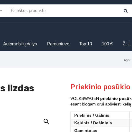
Automobilių dalys
Parduotuvė
Top 10
100 €
Ž.U.
Agor
s lizdas
Priekinio posūkio
VOLKSWAGEN
priekinio posūk
esant blogam orui apšviesti kelią
Priekinis / Galinis
Kairinis / Dešininis
Gamintojas