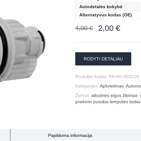
Autodetalės kokybė
Alternatyvus kodas (OE)
2,00
€
4,00
€
RODYTI DETALIAU
Produkto kodas:
PA-AG-003218
Kategorijos:
Apšvietimas
,
Automob
Žymos:
atbulinės eigos žibintas
,
priekinio posūkio lemputės lizdas
Papildoma informacija