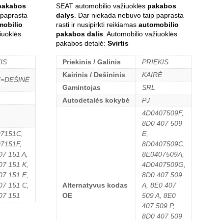
pakabos
SEAT automobilio važiuoklės
pakabos
 paprasta
dalys
. Dar niekada nebuvo taip paprasta
mobilio
rasti ir nusipirkti reikiamas
automobilio
iuoklės
pakabos dalis
. Automobilio važiuoklės
pakabos detalė:
Svirtis
IS
Priekinis / Galinis
PRIEKIS
Kairinis / Dešininis
KAIRĖ
Ė=DEŠINĖ
Gamintojas
SRL
Autodetalės kokybė
PJ
4D0407509F,
8D0 407 509
7151C,
E,
7151F,
8D0407509C,
07 151 A,
8E0407509A,
07 151 K,
4D0407509G,
07 151 E,
8D0 407 509
07 151 C,
Alternatyvus kodas
A, 8E0 407
07 151
OE
509 A, 8E0
407 509 P,
8D0 407 509