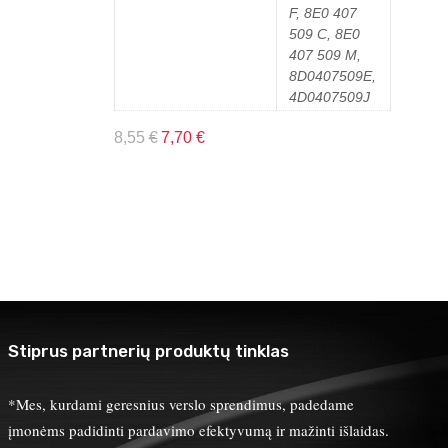
F, 8E0 407
509 C, 8E0
407 509 M,
8D0407509E,
4D0407509J
8,55
€
7,70
€
Stiprus partnerių produktų tinklas
*Mes, kurdami geresnius verslo sprendimus, padedame
įmonėms padidinti pardavimo efektyvumą ir mažinti išlaidas.