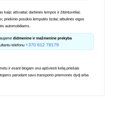
s kaip: atšvaitai; darbinės lempos ir žibintuvėliai;
; priekinio posūkio lemputės lizdai; atbulinės eigos
etalės automobiliams.
kiaujame
didmenine ir mažmenine prekyba
+370 612 78179
ultantu telefonu
 metu ir esant blogam orui apšviesti kelią priešais
ruotojams parodant savo transporto priemonės dydį arba