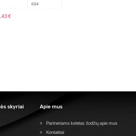
694
9,43
€
ės skyriai
Apie mus
Partneriams keletas žodžių apie mus
Kontaktai