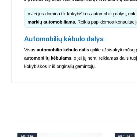
» Jei jus domina tik kokybiškos automobilių dalys, rink
markių automobiliams.
Reikia papildomos konsultacij
Automobilių kėbulo dalys
Visas
automobilio kėbulo dalis
galite užsisakyti mūsų 
automobilių kėbulams
, o jei jų nėra, reikiamas dalis 
kokybiškos ir iš originalių gamintojų.
AKCIJA!
AKCIJA!