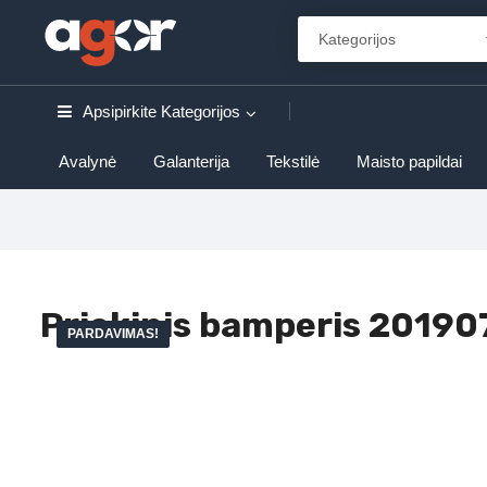
Apsipirkite
Kategorijos
Avalynė
Galanterija
Tekstilė
Maisto papildai
Priekinis bamperis 20190
PARDAVIMAS!