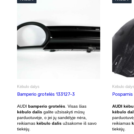
Kėbulo dalys
Kėbulo daly
Bamperio grotelės 133127-3
Posparnis
AUDI
bamperio grotelės
. Visas šias
AUDI kėbu
kėbulo dalis
galite užsisakyti mūsų
kėbulo dal
parduotuvėje, o jei jų sandėlyje nėra,
parduotuvėj
reikiamas
kėbulo dalis
užsakome iš savo
reikiamas
k
tiekėjų.
tiekėjų.