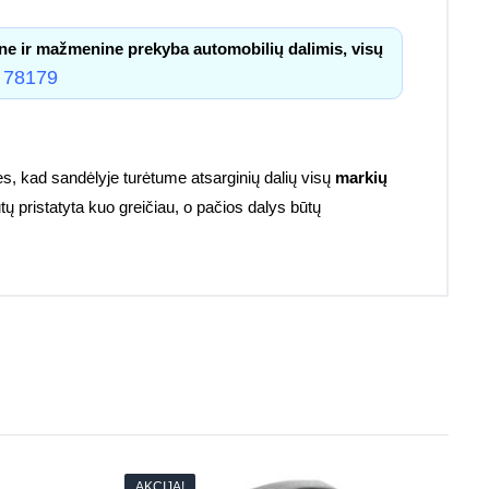
ne ir mažmenine prekyba automobilių dalimis, visų
 78179
s, kad sandėlyje turėtume atsarginių dalių visų
markių
tų pristatyta kuo greičiau, o pačios dalys būtų
AKCIJA!