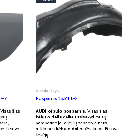
Kėbulo dalys
07-7
Posparnis 1331FL-2
 Visas šias
AUDI kėbulo posparnis
. Visas šias
mūsų
kėbulo dalis
galite užsisakyti mūsų
nėra,
parduotuvėje, o jei jų sandėlyje nėra,
e iš savo
reikiamas
kėbulo dalis
užsakome iš savo
tiekėjų.