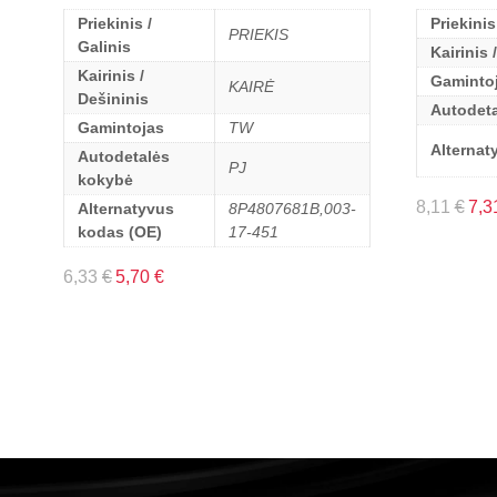
Priekinis /
Priekinis
PRIEKIS
Galinis
Kairinis 
Kairinis /
Gaminto
KAIRĖ
Dešininis
Autodet
Gamintojas
TW
Alternat
Autodetalės
PJ
kokybė
8,11
€
7,3
Alternatyvus
8P4807681B,003-
kodas (OE)
17-451
6,33
€
5,70
€