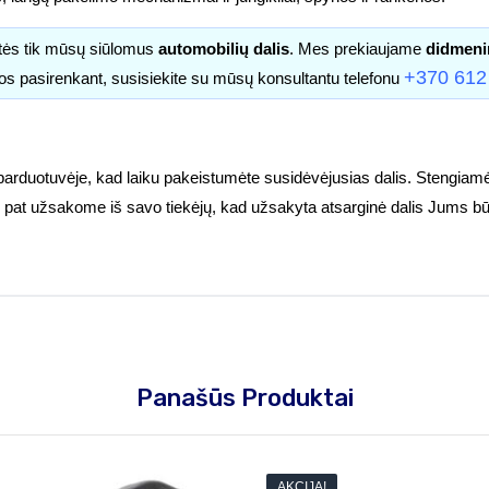
itės tik mūsų siūlomus
automobilių dalis
. Mes prekiaujame
didmeni
+370 612
os pasirenkant, susisiekite su mūsų konsultantu telefonu
parduotuvėje, kad laiku pakeistumėte susidėvėjusias dalis. Stengiamė
tuoj pat užsakome iš savo tiekėjų, kad užsakyta atsarginė dalis Jums bū
Panašūs Produktai
AKCIJA!