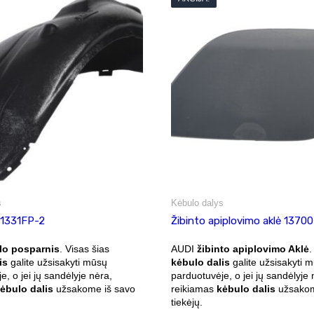
s
Kėbulo dalys
 1331FP-2
Žibinto apiplovimo aklė 1370
lo posparnis
. Visas šias
AUDI
žibinto apiplovimo Aklė
.
is
galite užsisakyti mūsų
kėbulo dalis
galite užsisakyti 
e, o jei jų sandėlyje nėra,
parduotuvėje, o jei jų sandėlyje 
ėbulo dalis
užsakome iš savo
reikiamas
kėbulo dalis
užsakom
tiekėjų.