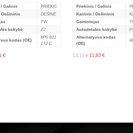
 / Galinis
PRIEKIS
Priekinis / Galinis
P
/ Dešininis
DEŠINĖ
Kairinis / Dešininis
K
jas
TW
Gamintojas
T
alės kokybė
ZJ
Autodetalės kokybė
P
8P0 821
Alternatyvus kodas
yvus kodas (OE)
4
172 C
(OE)
1
€
13,13
€
11,83
€