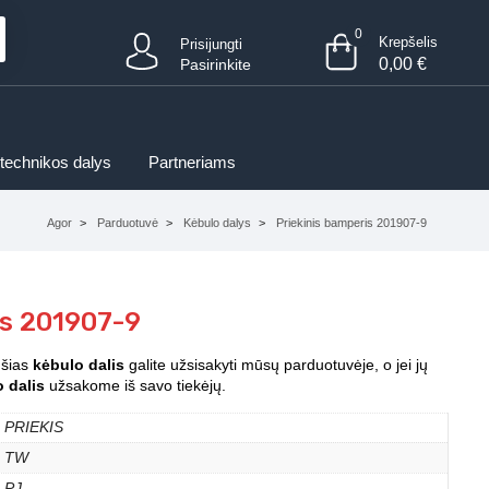
0
Krepšelis
Prisijungti
0,00
€
Pasirinkite
 technikos dalys
Partneriams
Agor
Parduotuvė
Kėbulo dalys
Priekinis bamperis 201907-9
is 201907-9
 šias
kėbulo dalis
galite užsisakyti mūsų parduotuvėje, o jei jų
 dalis
užsakome iš savo tiekėjų.
PRIEKIS
TW
PJ