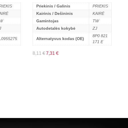
RIEKIS
Priekinis / Galinis
PRIEKIS
AIRĖ
Kairinis / Dešininis
KAIRĖ
W
Gamintojas
TW
J
Autodetalės kokybė
ZJ
8P0 821
L0955275
Alternatyvus kodas (OE)
171 E
8,11
€
7,31
€