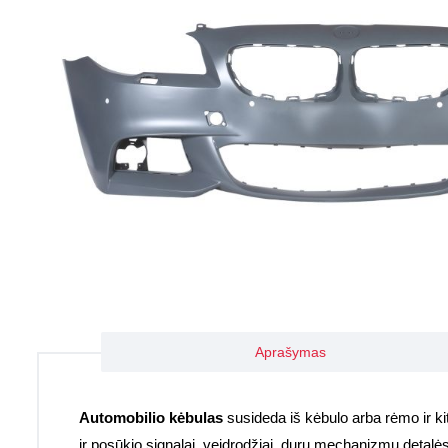
Aprašymas
Automobilio kėbulas
susideda iš kėbulo arba rėmo ir kitų 
ir posūkio signalai, veidrodžiai, durų mechanizmų detalė