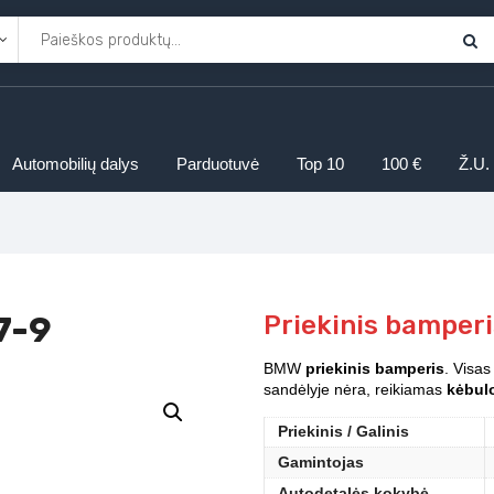
Automobilių dalys
Parduotuvė
Top 10
100 €
Ž.U.
7-9
Priekinis bamper
BMW
priekinis bamperis
. Visas
sandėlyje nėra, reikiamas
kėbulo
Priekinis / Galinis
Gamintojas
Autodetalės kokybė