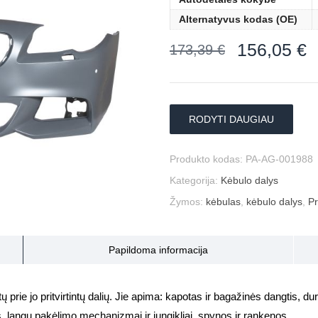
Alternatyvus kodas (OE)
156,05
€
173,39
€
RODYTI DAUGIAU
Produkto kodas:
PA-AG-001988
Kategorija:
Kėbulo dalys
Žymos:
kėbulas
,
kėbulo dalys
,
Pr
Papildoma informacija
prie jo pritvirtintų dalių. Jie apima: kapotas ir bagažinės dangtis, durys
s, langų pakėlimo mechanizmai ir jungikliai, spynos ir rankenos.