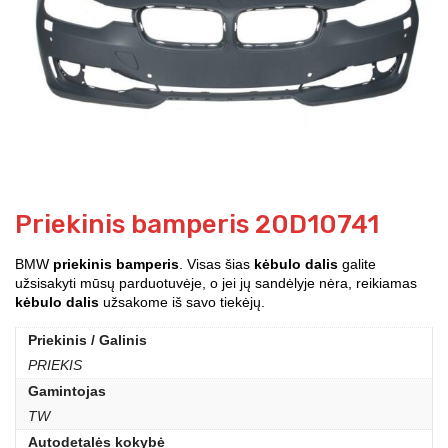
Priekinis bamperis 20D10741
BMW
priekinis bamperis
. Visas šias
kėbulo dalis
galite
užsisakyti mūsų parduotuvėje, o jei jų sandėlyje nėra, reikiamas
kėbulo dalis
užsakome iš savo tiekėjų.
Priekinis / Galinis
PRIEKIS
Gamintojas
TW
Autodetalės kokybė