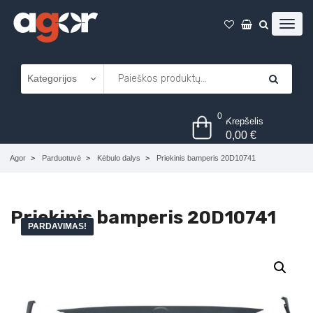
0
Krepšelis
0,00
€
Agor
Parduotuvė
Kėbulo dalys
Priekinis bamperis 20D10741
Priekinis bamperis 20D10741
PARDAVIMAS!